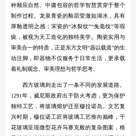
种顺应自然、中庸包容的哲学智慧贯穿于整个
制作过程。龙泉青瓷的釉层莹澈如湖水，具有
厚釉透明之感；宋瓷的“冰裂纹”“兔毫纹”等瑕
疵，被视为天工造化的独特美学。陶瓷实用与
审美合一的特质，正是东方文明“器以载道”的生
动注脚，即器物不仅服务于日常生活，更承载
着礼制观念、审美理想与哲学思考。
西方玻璃则走出了一条不同的发展道路。
1291年，威尼斯政府出于防火考虑，更为保护
独特工艺，将玻璃熔炉迁至穆拉诺岛。文艺复
兴时期，穆拉诺工匠将玻璃工艺推向巅峰，千
花玻璃呈现微型花卉马赛克般的复杂图案，格