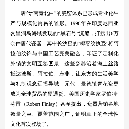
唐代“南青北白”的瓷窑体系已形成专业化生
产与规模化贸易的雏形。1998年在印度尼西亚
勿里洞岛海域发现的“黑石号”沉船，打捞出6万
余件唐代瓷器，其中长沙窑的“椰枣纹执壶”将阿
拉伯纹饰与中国工艺完美融合，印证了定制化
外销的文明互鉴图景。这些瓷器沿着海上丝路
抵达波斯、阿拉伯、东非，让东方的生活美学
与礼制观念远播异域。元代，景德镇青花瓷更
成为全球贸易的硬通货。美国历史学家罗伯特·
芬雷（Robert Finlay）甚至提出，瓷器营销各地
数量之巨、覆盖范围之广，证明真正的全球性
文化首次登场了。