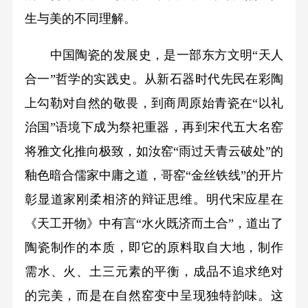
生与美的不同理解。
中国陶瓷的发展史，是一部东方文明“天人
合一”哲学的实践史。从新石器时代先民在彩陶
上勾勒对自然的敬畏，到商周原始青瓷在“以礼
治国”语境下成为祭祀重器，再到宋代五大名窑
将雅文化推向极致，如汝窑“雨过天青云破处”的
釉色暗合儒家中庸之道，哥窑“金丝铁线”的开片
彰显道家刚柔相济的辩证思维。明代宋应星在
《天工开物》中有言“水火既济而土合”，道出了
陶瓷制作的本质，即它的原料取自大地，制作
需水、火、土三元素的平衡，成品不追求绝对
的完美，而是在自然窑变中呈现独特韵味。这