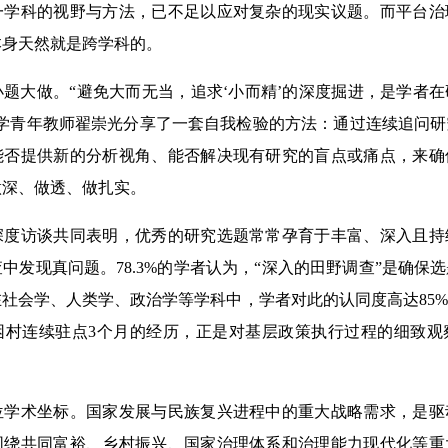
一学科的视野与方法，已不足以应对复杂的现实议题。而平台治
本身天然就是跨学科的。
大做。“避免大而无当，追求‘小而精’的深度掘进，是学者在
大学青年教师翟崇光分享了一套自我检验的方法：通过连续追问
能否提供新的分析视角、能否解决现有研究的盲点或痛点，来确
做深、做透、做扎实。
访谈共同表明，优秀的研究选题常常孕育于丰富、深入且持
中发现真问题。78.3%的学者认为，“深入的田野调查”是确保
社会学、人类学、政治学等学科中，学者对此的认同度高达85
困村连续驻点3个月的经历，正是对基层政策执行过程的细致观
术坐标。国家发展与民族复兴进程中的重大战略需求，是驱
围绕共同富裕、乡村振兴、国家治理体系和治理能力现代化等重