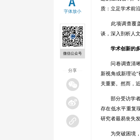
质：立足学术前沿
字体放小
此项调查覆盖全
谈，深入剖析人
学术创新的多
微信公众号
问卷调查清晰呈
—
分享
—
新视角或新理论”
关重要。然而，近
部分受访学者提
存在低水平重复
研究者最易丧失
为突破困境，学