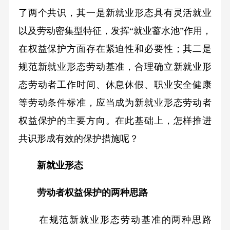
了两个共识，其一是新就业形态具有灵活就业
以及劳动密集型特征，发挥“就业蓄水池”作用，
在权益保护方面存在紧迫性和必要性；其二是
规范新就业形态劳动基准，合理确立新就业形
态劳动者工作时间、休息休假、职业安全健康
等劳动条件标准，应当成为新就业形态劳动者
权益保护的主要方向。在此基础上，怎样推进
共识形成有效的保护措施呢？
新就业形态
劳动者权益保护的两种思路
在规范新就业形态劳动基准的两种思路