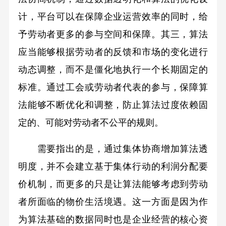
计，平台可以在保障企业运营效率的同时，给
予劳动者更多的参与空间和保障。其三，算法
应当能够根据劳动者的反馈和市场的变化进行
动态调整，而不是僵化地执行一个长期固定的
标准。通过工会或劳动者代表的参与，保障算
法能够不断优化和调整，防止算法过度依赖固
定的、可能对劳动者不公平的规则。
需要指出的是，通过集体协商增加算法透
明度，并不会建立基于集体行动的利润分配要
价机制，而更多的只是让算法能够考虑到劳动
者所面临的物价生活境遇。这一方面是因为作
为算法基础的数据同时也是企业经营的核心资