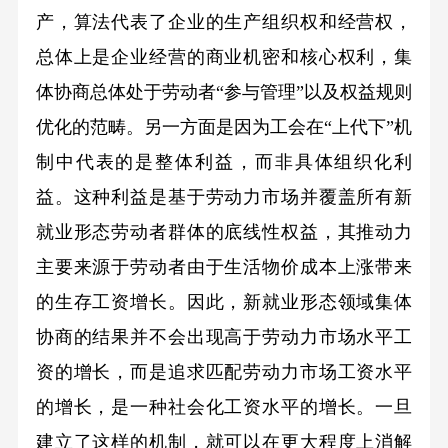
产，算法代表了企业的生产组织权和经营权，
总体上是企业经营的商业机密和核心权利，集
体协商总体处于劳动者“参与管理”以及权益规则
优化的范畴。另一方面是因为工会在“上代下”机
制中代表的是整体利益，而非具体组织化利
益。这种利益是基于劳动力市场并覆盖所有新
就业形态劳动者群体的底线性权益，其推动力
主要来源于劳动者由于生活物价成本上涨带来
的生存工资增长。因此，新就业形态领域集体
协商的结果并不会出现高于劳动力市场水平工
资的增长，而是追求匹配劳动力市场工资水平
的增长，是一种社会化工资水平的增长。一旦
建立了这样的机制，就可以在更大程度上消解