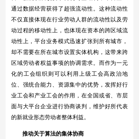
通过数据经营获得了超强流动性。这种流动性
不仅直接体现在行业劳动人群的流动性以及劳
动过程的移动性上，也体现在资本的跨区域流
动性上，平台业务模式迅速扩张到所有城市，
却不需要在所在城市设置实体机构，这带来跨
区域劳动者权益事项的协调需求。而作为一元
化的工会组织则可以利用上级工会高政治地
位、强统合能力、资源集中的优势，发挥好行
业工会和产业工会的作用，在全国或省、市层
面与大平台企业进行协商谈判，维护好所代表
的新就业形态劳动者整体利益。
推动关于算法的集体协商