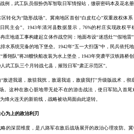
典战例，武工队员假扮伪军智取日军情报站，缴获密码本及花名
转化为“隐形战场”。冀南地区首创“白皮红心”双重政权体系
日民主会”。1943年清河县数据显示，76%的村庄实现政权
中冉庄地道工事构建起立体作战空间：地面布设“迷惑灶”“假地雷
排水系统完备的地下堡垒。1942年“五一大扫荡”中，民兵依托地
“雁翎队”将28艘快船改装为水上堡垒，1943年突袭平汉铁路桥
0人武工队三个月转战七县，摧毁日军“肃正示范区”。
敌进我退，敌驻我扰，敌退我追，敌疲我打”升级版战术，彻底
战场。这种在敌心脏地带无处不在的游击战法，使日军陷入首尾
变为烽火连天的新前线，战略被动局面由此逆转。
攻心为上的政治利刃
略的深层维度，是八路军在敌后战场展开的政治心理攻防。冀中