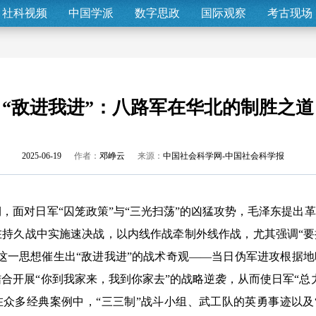
社科视频
中国学派
数字思政
国际观察
考古现场
“敌进我进”：八路军在华北的制胜之道
2025-06-19
作者：
邓峥云
来源：
中国社会科学网-中国社会科学报
面对日军“囚笼政策”与“三光扫荡”的凶猛攻势，毛泽东提出
在持久战中实施速决战，以内线作战牵制外线作战，尤其强调“
这一思想催生出“敌进我进”的战术奇观——当日伪军进攻根据
合开展“你到我家来，我到你家去”的战略逆袭，从而使日军“总
众多经典案例中，“三三制”战斗小组、武工队的英勇事迹以及