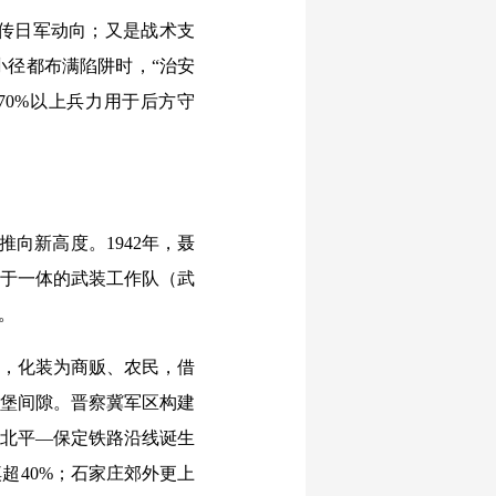
传日军动向；又是战术支
小径都布满陷阱时，“治安
70%以上兵力用于后方守
向新高度。1942年，聂
作于一体的武装工作队（武
。
元，化装为商贩、农民，借
碉堡间隙。晋察冀军区构建
。北平—保定铁路沿线诞生
超40%；石家庄郊外更上