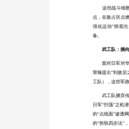
这些战斗细胞实
点，在敌占区点
强化运动”彻底沦
备。
武工队：插
面对日军对华北根
荣臻提出“到敌后
工队），这些军政
武工队摒弃传统
日军“扫荡”之机
的“点线面”渗透
的“拆轨四步法”