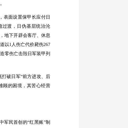
册。
，表面设置保甲长应付日
平稳过渡，日伪基层统治沦
”，地下开辟会客厅、休息
道以1人伤亡代价毙伤267
创造零伤亡击毁日军装甲列
打破日军“前方进攻、后
难顾的困境，其苦心经营
军民首创的“红黑账”制