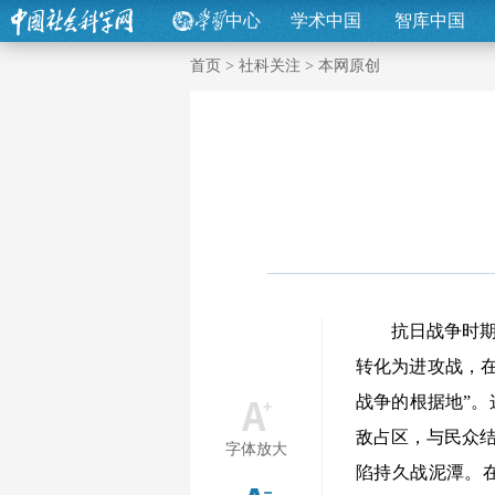
中心
学术中国
智库中国
首页
>
社科关注
>
本网原创
抗日战争时期，
转化为进攻战，
战争的根据地”。
敌占区，与民众结
字体放大
陷持久战泥潭。在