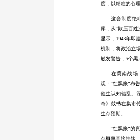
度，以精准的心理
这套制度绝非简
库，从“欺压百姓
显示，1943年
机制，将政治立场
触发警告，5个黑
在冀南战场，八
观：“红黑账”布
催生认知错乱。深
奇》鼓书在集市
生存预期。
“红黑账”的真正
存概率直接挂钩。