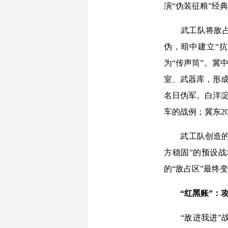
演“伪装征粮”经
武工队将敌占区
伪，暗中建立“抗
为“传声筒”。冀
室、武器库，形成
名日伪军。白洋淀
车的战例；冀东2
武工队创造的“
方稳固”的预设
的“敌占区”最终
“红黑账”：
“敌进我进”战