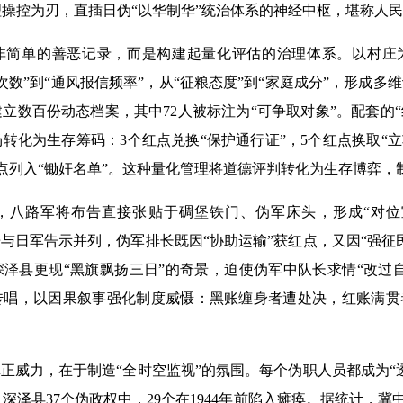
操控为刃，直插日伪“以华制华”统治体系的神经中枢，堪称人
单的善恶记录，而是构建起量化评估的治理体系。以村庄
次数”到“通风报信频率”，从“征粮态度”到“家庭成分”，形成多
即建立数百份动态档案，其中72人被标注为“可争取对象”。配套的
转化为生存筹码：3个红点兑换“保护通行证”，5个红点换取“立
点列入“锄奸名单”。这种量化管理将道德评判转化为生存博弈，
路军将布告直接张贴于碉堡铁门、伪军床头，形成“对位
告与日军告示并列，伪军排长既因“协助运输”获红点，又因“强征
泽县更现“黑旗飘扬三日”的奇景，迫使伪军中队长求情“改过
传唱，以因果叙事强化制度威慑：黑账缠身者遭处决，红账满贯
威力，在于制造“全时空监视”的氛围。每个伪职人员都成为“
深泽县37个伪政权中，29个在1944年前陷入瘫痪。据统计，冀中