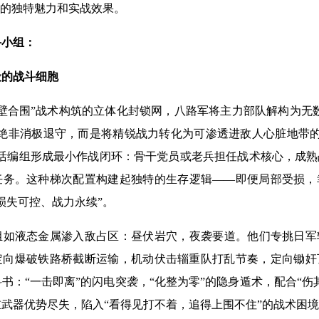
略的独特魅力和实战效果。
斗小组：
的战斗细胞
合围”战术构筑的立体化封锁网，八路军将主力部队解构为无数
绝非消极退守，而是将精锐战力转化为可渗透进敌人心脏地带的“
灵活编组形成最小作战闭环：骨干党员或老兵担任战术核心，成
任务。这种梯次配置构建起独特的生存逻辑——即便局部受损，
损失可控、战力永续”。
液态金属渗入敌占区：昼伏岩穴，夜袭要道。他们专挑日军
定向爆破铁路桥截断运输，机动伏击辎重队打乱节奏，定向锄奸
书：“一击即离”的闪电突袭，“化整为零”的隐身遁术，配合“伤
武器优势尽失，陷入“看得见打不着，追得上围不住”的战术困