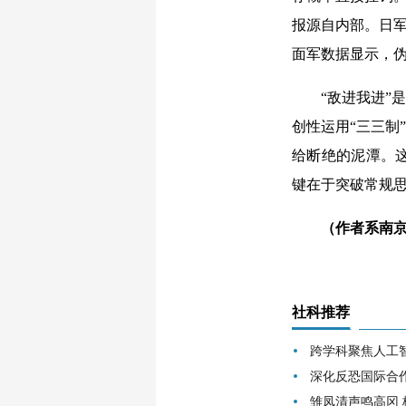
报源自内部。日军
面军数据显示，伪
“敌进我进”是
创性运用“三三制
给断绝的泥潭。
键在于突破常规
（作者系南
社科推荐
跨学科聚焦人工
深化反恐国际合
雏凤清声鸣高冈