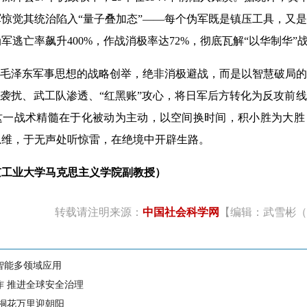
惊觉其统治陷入“量子叠加态”——每个伪军既是镇压工具，又是潜
军逃亡率飙升400%，作战消极率达72%，彻底瓦解“以华制华”
毛泽东军事思想的战略创举，绝非消极避战，而是以智慧破局的
”袭扰、武工队渗透、“红黑账”攻心，将日军后方转化为反攻前
这一战术精髓在于化被动为主动，以空间换时间，积小胜为大胜
思维，于无声处听惊雷，在绝境中开辟生路。
京工业大学马克思主义学院副教授）
转载请注明来源：
中国社会科学网
【编辑：武雪彬（
智能多领域应用
作 推进全球安全治理
 桐花万里迎朝阳