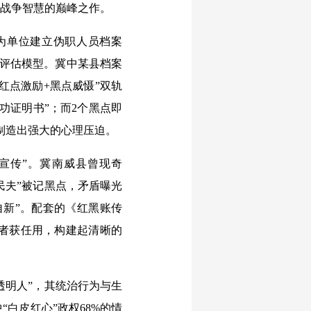
民战争智慧的巅峰之作。
为单位建立伪职人员档案
维评估模型。冀中某县档案
“红点激励+黑点威慑”双轨
功证明书”；而2个黑点即
制造出强大的心理压迫。
宣传”。冀南威县曾现奇
民夫”被记黑点，矛盾曝光
自新”。配套的《红黑账传
者获任用，构建起清晰的
透明人”，其统治行为与生
“白皮红心”政权68%的情