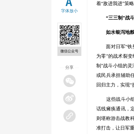
着“敌进我进”策
字体放小
“三三制”战
如水银泻地般
面对日军“铁壁
微信公众号
为零”的战术裂变
制”战斗小组的
—
分享
—
或民兵承担辅助
回归主力，实现“
这些战斗小组如
话线瘫痪通讯，
则堪称游击战教科
准打击，让日军重