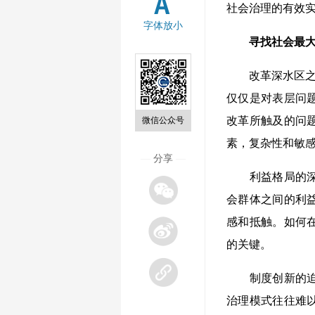
社会治理的有效
字体放小
寻找社会最
改革深水区之“
仅仅是对表层问
改革所触及的问
微信公众号
素，复杂性和敏
—
分享
—
利益格局的深度
会群体之间的利
感和抵触。如何
的关键。
制度创新的迫切
治理模式往往难