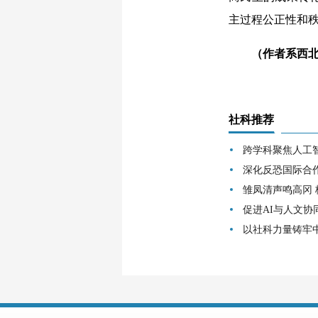
主过程公正性和
（作者系西
社科推荐
跨学科聚焦人工
深化反恐国际合
雏凤清声鸣高冈
促进AI与人文协
以社科力量铸牢