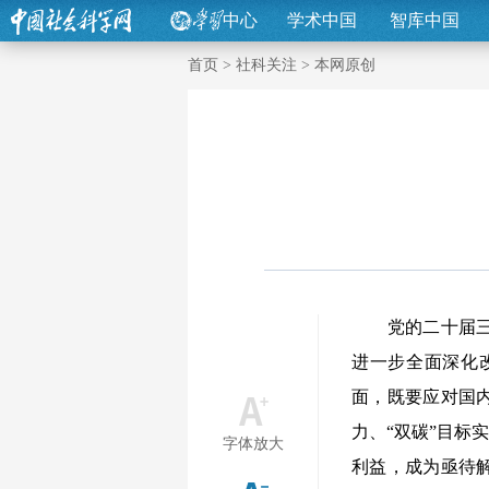
中心
学术中国
智库中国
首页
>
社科关注
>
本网原创
党的二十届三中
进一步全面深化
面，既要应对国
力、“双碳”目标
字体放大
利益，成为亟待