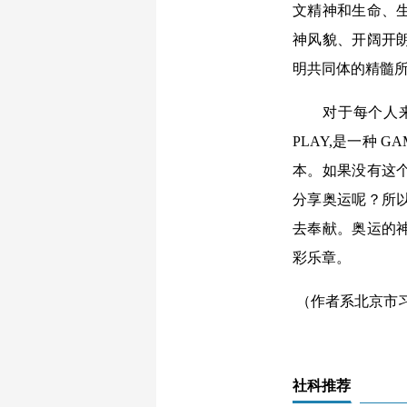
文精神和生命、
神风貌、开阔开
明共同体的精髓
对于每个人来说
PLAY,是一种
本。如果没有这
分享奥运呢？所
去奉献。奥运的
彩乐章。
（作者系北京市
社科推荐