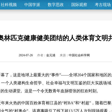
社科视频
中国学派
数字思政
国际观察
考古现场
奥林匹克健康健美团结的人类体育文明
2024-07-26
作者：
金元浦
来源：
中国社会科学网
了，这是地球上最重大的“事件”——全球204个国家和地区
；一个人类建构生命哲学、社会幸福与文明互鉴的巨大实践场域
育的生动课堂。这是一个令无数青年血脉喷张的狂欢时刻。
来火热的中国百姓体育榕江县的“村BA”和“村超”，随着巴
火气的“村奥会”。该赛事吸引了线下超13.5万人次到现场观看