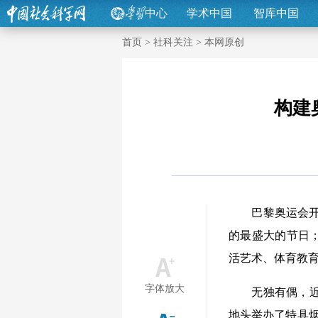
中心
学术中国
智库中国
首页
>
社科关注
>
本网原创
构建
巴黎奥运会开幕
的最盛大的节日
活艺术、体育教
字体放大
无独有偶，近年
地头举办了特具烟