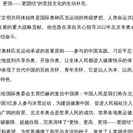
、更强——更团结”的竞技文化的生动补充。
明共同体始终是国际奥林匹克运动的终级梦想。人类命运共
发展的重大战略贡献。他也曾在亲自关心指导2022年北京冬
团结奋斗。
林匹克运动承诺的首要原则——参与的中国实践。习近平总
次地提到共享办奥、开放办奥。让全体人民都进入健康快乐的体
神体现了当代中国的百姓关怀、青年关怀。它是以人为本、以民
要特色。
国际奥委会主席巴赫的复信中强调：中国人民是我们筹办北
中国3亿多人参与冰雪运动，为建设健康中国、促进人民福祉注
为广阔的前景。北京冬奥会是世界人民的成功。世界各地奥运健
破极限、超越自我，完美演绎了“更快、更高、更强——更团结
暖和希望，为世界播撒了和平与友谊的种子，激发了人类增进团