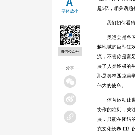
超5亿，相关话题
字体放小
我们如何看待奥
奥运会是各国人
越地域的巨型狂
微信公众号
流，不管你是富
展了人类终极的生
—
分享
—
那是奥林匹克美
伟大的使命。
体育运动让世界
协作的准则，关
展，只能在团结
克文化长卷 II