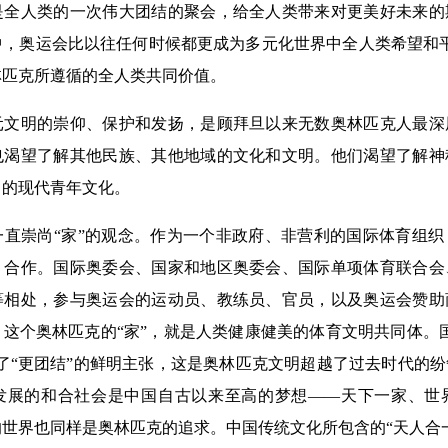
是全人类的一次伟大团结的聚会，给全人类带来对更美好未来的
中，奥运会比以往任何时候都更成为多元化世界中全人类希望和
林匹克所遵循的全人类共同价值。
明的崇仰、保护和发扬，是顾拜旦以来无数奥林匹克人最深
也渴望了解其他民族、其他地域的文化和文明。他们渴望了解神
尚的现代青年文化。
崇尚“家”的观念。作为一个非政府、非营利的国际体育组织
、合作。国际奥委会、国家和地区奥委会、国际单项体育联合会
等相处，参与奥运会的运动员、教练员、官员，以及奥运会赞助
这个奥林匹克的“家”，就是人类健康健美的体育文明共同体。
了“更团结”的鲜明主张，这是奥林匹克文明超越了过去时代的
发展的和合社会是中国自古以来至高的梦想——天下一家、世
世界也同样是奥林匹克的追求。中国传统文化所包含的“天人合