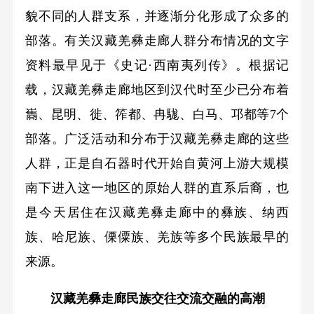
貌不同的人群支系，并逐渐分化形成了众多的
部落。有关汉藏羌彝走廊人群分布情况的文字
资料最早见于《史记·西南夷列传》。根据记
载，汉藏羌彝走廊地区到汉代时至少已分布着
巂、昆明、徙、筰都、冉駹、白马、邛都等7个
部落。广泛活动和分布于汉藏羌彝走廊的这些
人群，正是自石器时代开始自黄河上游大规模
南下进入这一地区的原始人群的直系后裔，也
是今天居住在汉藏羌彝走廊中的彝族、纳西
族、哈尼族、傈僳族、羌族等多个民族最早的
来源。
汉藏羌彝走廊民族交往交流交融的高潮