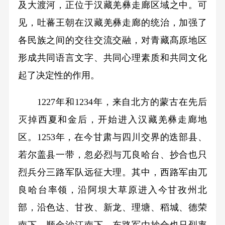
及大渡河，正位于汉藏羌彝走廊区域之中。可
见，吐蕃王朝在汉藏羌彝走廊的统治，加强了
各民族之间的交往交流交融，对青藏髙原地区
形成共同语言文字、共同心理素质和共同文化
起了决定性的作用。
1227年和1234年，来自北方的蒙古在先后
灭掉西夏和金后，开始进入汉藏羌彝走廊地
区。1253年，在今甘肃与四川交界的迭部县、
若尔盖县一带，忽必烈与兀良哈台、抄合也只
烈兵分三路军队远征大理。其中，西路军由兀
良哈台率领，沿阿坝大草原进入今甘孜州北
部，沿色达、甘孜、新龙、理塘、稻城、德荣