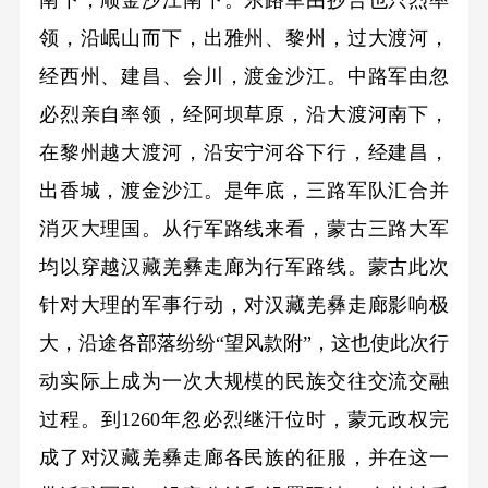
南下，顺金沙江南下。东路军由抄合也只烈率
领，沿岷山而下，出雅州、黎州，过大渡河，
经西州、建昌、会川，渡金沙江。中路军由忽
必烈亲自率领，经阿坝草原，沿大渡河南下，
在黎州越大渡河，沿安宁河谷下行，经建昌，
出香城，渡金沙江。是年底，三路军队汇合并
消灭大理国。从行军路线来看，蒙古三路大军
均以穿越汉藏羌彝走廊为行军路线。蒙古此次
针对大理的军事行动，对汉藏羌彝走廊影响极
大，沿途各部落纷纷“望风款附”，这也使此次行
动实际上成为一次大规模的民族交往交流交融
过程。到1260年忽必烈继汗位时，蒙元政权完
成了对汉藏羌彝走廊各民族的征服，并在这一