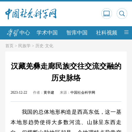
中心
学术中国
智库中国
社科视频
中
首页
>
民族学
>
历史·文化
汉藏羌彝走廊民族交往交流交融的
历史脉络
2023-12-22
作者：
黄辛建
来源：
中国社会科学网
我国的总体地形构造是西高东低，这一基
本地形趋势使得大多数河流、山脉呈东西走