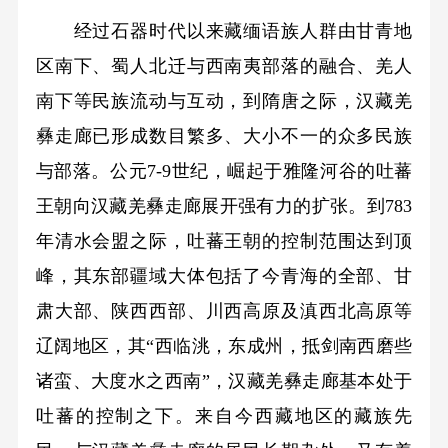
经过石器时代以来藏缅语族人群由甘青地
区南下、蜀人北迁与西南夷部落的融合、羌人
南下等民族流动与互动，到隋唐之际，汉藏羌
彝走廊已形成数目繁多、大小不一的众多民族
与部落。公元7-9世纪，崛起于雅隆河谷的吐蕃
王朝向汉藏羌彝走廊展开强有力的扩张。到783
年清水会盟之际，吐蕃王朝的控制范围达到顶
峰，其东部疆域大体包括了今青海的全部、甘
肃大部、陕西西部、川西高原及滇西北高原等
辽阔地区，其“西临洮，东成州，抵剑南西磨些
诸蛮、大度水之西南”，汉藏羌彝走廊基本处于
吐蕃的控制之下。来自今西藏地区的藏族先