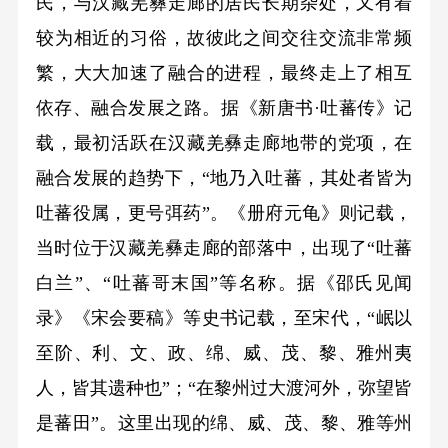
民，与汉藏羌彝走廊的居民长期杂处，又有着
较为相近的习俗，故彼此之间交往交流非常频
繁，大大加速了融合的进程，最终走上了相互
依存、融合发展之路。据《新唐书·吐蕃传》记
载，最初活跃在汉藏羌彝走廊地带的党项，在
融合发展的趋势下，“地乃入吐蕃，其处者皆为
吐蕃役属，更号弭药”。《册府元龟》则记载，
当时位于汉藏羌彝走廊的部落中，出现了“吐蕃
白兰”、“吐蕃哥末国”等名称。据《邵氏见闻
录》《宋会要稿》等史书记载，至宋代，“岷以
至阶、利、文、政、绵、威、茂、黎、雅州夷
人，皆其遗种也”；“在黎州过大渡河外，弥望皆
是蕃田”。这里出现的绵、威、茂、黎、雅等州