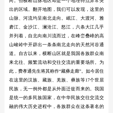
向。但横断山脉地区却是一个地理特点异常突
出的区域。翻开地图，我们可以发现，这里的
山脉、河流均呈南北走向。岷江、大渡河、雅
砻江、金沙江、澜沧江、怒江，六条大江几乎
并列着，自北向南川流而过，在峰峦叠嶂的高
山峻岭中开辟出一条条南北走向的天然河谷通
道。自古以来，横断山区就是我国各族群众南
来北往、频繁流动和交往交流的重要场所。为
此，费孝通先生将其称作“藏彝走廊”。如今居住
在这里的汉族、藏族、羌族、彝族等17个世居
民族，无一例外都是从外面迁徙而来的。我国
是统一的多民族国家，在中华民族交往交流交
融的伟大历史进程中，各族群众在这条著名的