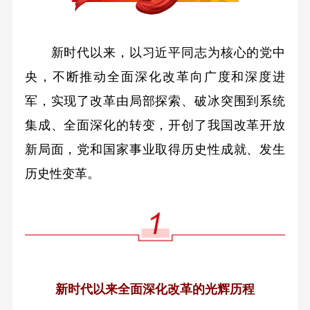
新时代以来，以习近平同志为核心的党中
央，不断推动全面深化改革向广度和深度进
军，实现了改革由局部探索、破冰突围到系统
集成、全面深化的转变，开创了我国改革开放
新局面，党和国家事业取得历史性成就、发生
历史性变革。
新时代以来全面深化改革的光辉历程