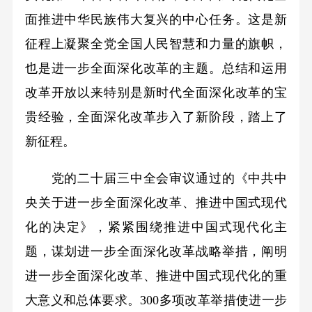
面推进中华民族伟大复兴的中心任务。这是新
征程上凝聚全党全国人民智慧和力量的旗帜，
也是进一步全面深化改革的主题。总结和运用
改革开放以来特别是新时代全面深化改革的宝
贵经验，全面深化改革步入了新阶段，踏上了
新征程。
党的二十届三中全会审议通过的《中共中
央关于进一步全面深化改革、推进中国式现代
化的决定》，紧紧围绕推进中国式现代化主
题，谋划进一步全面深化改革战略举措，阐明
进一步全面深化改革、推进中国式现代化的重
大意义和总体要求。300多项改革举措使进一步