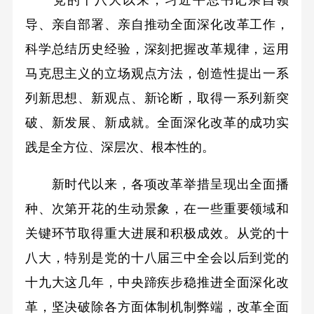
党的十八大以来，习近平总书记亲自领
导、亲自部署、亲自推动全面深化改革工作，
科学总结历史经验，深刻把握改革规律，运用
马克思主义的立场观点方法，创造性提出一系
列新思想、新观点、新论断，取得一系列新突
破、新发展、新成就。全面深化改革的成功实
践是全方位、深层次、根本性的。
新时代以来，各项改革举措呈现出全面播
种、次第开花的生动景象，在一些重要领域和
关键环节取得重大进展和积极成效。从党的十
八大，特别是党的十八届三中全会以后到党的
十九大这几年，中央蹄疾步稳推进全面深化改
革，坚决破除各方面体制机制弊端，改革全面