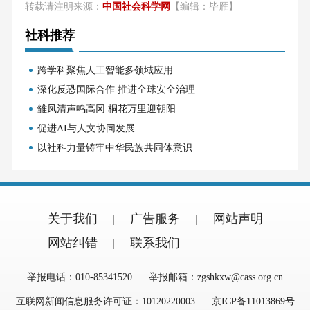
转载请注明来源：
中国社会科学网
【编辑：毕雁】
社科推荐
跨学科聚焦人工智能多领域应用
深化反恐国际合作 推进全球安全治理
雏凤清声鸣高冈 桐花万里迎朝阳
促进AI与人文协同发展
以社科力量铸牢中华民族共同体意识
关于我们
广告服务
网站声明
网站纠错
联系我们
举报电话：010-85341520
举报邮箱：zgshkxw@cass.org.cn
互联网新闻信息服务许可证：10120220003
京ICP备11013869号