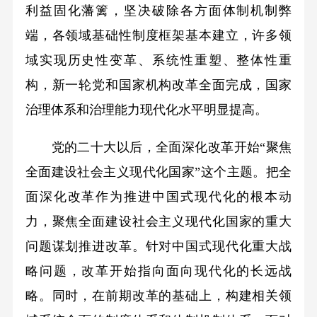
利益固化藩篱，坚决破除各方面体制机制弊
端，各领域基础性制度框架基本建立，许多领
域实现历史性变革、系统性重塑、整体性重
构，新一轮党和国家机构改革全面完成，国家
治理体系和治理能力现代化水平明显提高。
党的二十大以后，全面深化改革开始“聚焦
全面建设社会主义现代化国家”这个主题。把全
面深化改革作为推进中国式现代化的根本动
力，聚焦全面建设社会主义现代化国家的重大
问题谋划推进改革。针对中国式现代化重大战
略问题，改革开始指向面向现代化的长远战
略。同时，在前期改革的基础上，构建相关领