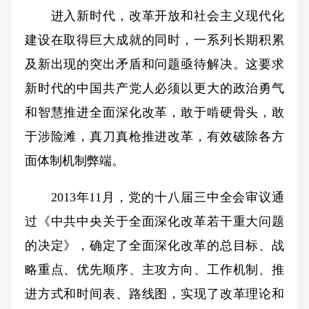
进入新时代，改革开放和社会主义现代化
建设在取得巨大成就的同时，一系列长期积累
及新出现的突出矛盾和问题亟待解决。这要求
新时代的中国共产党人必须以更大的政治勇气
和智慧推进全面深化改革，敢于啃硬骨头，敢
于涉险滩，真刀真枪推进改革，有效破除各方
面体制机制弊端。
2013年11月，党的十八届三中全会审议通
过《中共中央关于全面深化改革若干重大问题
的决定》，确定了全面深化改革的总目标、战
略重点、优先顺序、主攻方向、工作机制、推
进方式和时间表、路线图，实现了改革理论和