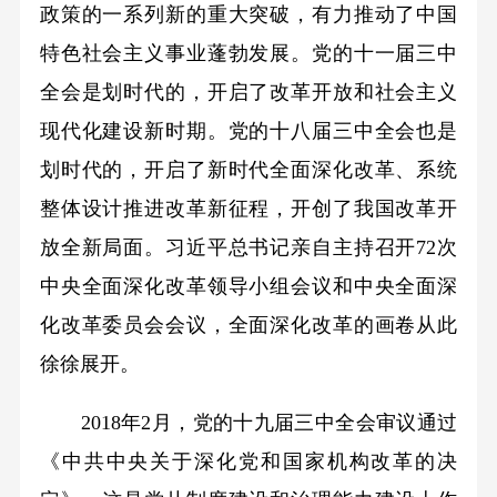
政策的一系列新的重大突破，有力推动了中国
特色社会主义事业蓬勃发展。党的十一届三中
全会是划时代的，开启了改革开放和社会主义
现代化建设新时期。党的十八届三中全会也是
划时代的，开启了新时代全面深化改革、系统
整体设计推进改革新征程，开创了我国改革开
放全新局面。习近平总书记亲自主持召开72次
中央全面深化改革领导小组会议和中央全面深
化改革委员会会议，全面深化改革的画卷从此
徐徐展开。
2018年2月，党的十九届三中全会审议通过
《中共中央关于深化党和国家机构改革的决