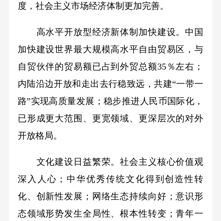
度，社会主义市场经济体制更加完善。
高水平开放型经济新体制加快建设。中国
加快建设世界最大规模高水平自由贸易区，与
自贸伙伴的贸易额已占到外贸总额35％左右；
内陆沿边开放和走出去行稳致远，共建“一带一
路”实现高质量发展；稳步推进人民币国际化，
已形成更大范围、更宽领域、更深层次的对外
开放格局。
文化建设日益繁荣。社会主义核心价值观
深入人心；中华优秀传统文化得到创造性转
化、创新性发展；网络生态持续向好；意识形
态领域形势发生全局性、根本性转变；青年一