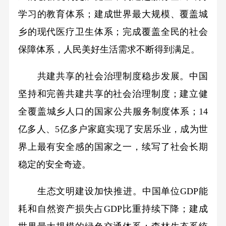
学习的教育体系；建成世界最大规模、覆盖城
乡的现代医疗卫生体系；完成覆盖全民的社会
保障体系，人民美好生活需求不断得到满足。
共建共享的社会治理制度稳步发展。中国
坚持和完善共建共享的社会治理制度；建立健
全覆盖城乡人口的国家公共服务制度体系；14
亿多人、5亿多户家庭实现了安居乐业，成为世
界上最有安全感的国家之一，续写了社会长期
稳定的安全奇迹。
生态文明建设加快推进。中国单位GDP能
耗和自然资产损失占GDP比重持续下降；建成