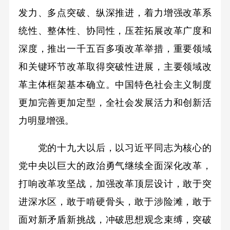
发力、多点突破、纵深推进，着力增强改革系
统性、整体性、协同性，压茬拓展改革广度和
深度，推出一千五百多项改革举措，重要领域
和关键环节改革取得突破性进展，主要领域改
革主体框架基本确立。中国特色社会主义制度
更加完善更加定型，全社会发展活力和创新活
力明显增强。
党的十九大以后，以习近平同志为核心的
党中央以巨大的政治勇气继续全面深化改革，
打响改革攻坚战，加强改革顶层设计，敢于突
进深水区，敢于啃硬骨头，敢于涉险滩，敢于
面对新矛盾新挑战，冲破思想观念束缚，突破