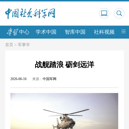
中心
学术中国
智库中国
社科视频
中
首页
>
军事学
战舰踏浪 砺剑远洋
2026-06-16
来源：
中国军网