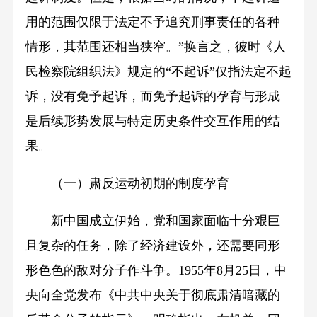
用的范围仅限于法定不予追究刑事责任的各种
情形，其范围还相当狭窄。”换言之，彼时《人
民检察院组织法》规定的“不起诉”仅指法定不起
诉，没有免予起诉，而免予起诉的孕育与形成
是后续形势发展与特定历史条件交互作用的结
果。
（一）肃反运动初期的制度孕育
新中国成立伊始，党和国家面临十分艰巨
且复杂的任务，除了经济建设外，还需要同形
形色色的敌对分子作斗争。1955年8月25日，中
央向全党发布《中共中央关于彻底肃清暗藏的