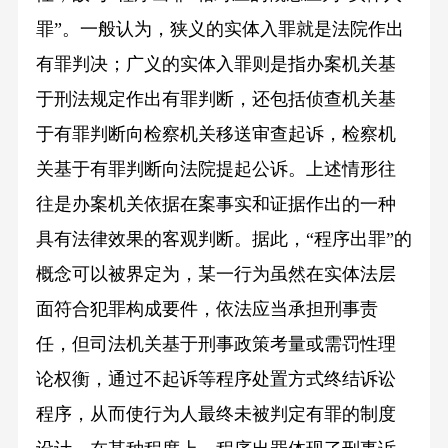
罪”。一般认为，狭义的实体入罪就是法院作出
有罪判决；广义的实体入罪则是指办案机关基
于刑法规定作出有罪判断，还包括侦查机关基
于有罪判断向检察机关移送审查起诉，检察机
关基于有罪判断向法院提起公诉。上述情形往
往是办案机关依据在案事实和证据作出的一种
具有法律效果的客观判断。据此，“程序出罪”的
概念可以被界定为，某一行为虽然在实体法层
面符合犯罪构成要件，依法应当承担刑事责
任，但司法机关基于刑事政策考量或需罚性理
论权衡，通过不起诉等程序处置方式终结诉讼
程序，从而使行为人最终未被判定有罪的制度