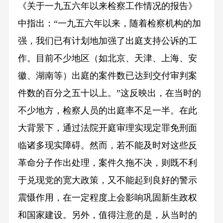
《关于一九五六年以来检察工作情况的报告》
中指出：“一九五六年以来，随着检察机构的加
强，我们已有计划地加强了出庭支持公诉的工
作。目前不少地区（如北京、天津、上海、安
徽、湖南等）出庭的案件数已达到交付审判案
件数的百分之五十以上。”这反映出，在当时的
不少地方，检察人员的出庭率不足一半。在此
大背景下，通过法院开庭审理实现定罪免刑面
临诸多现实障碍。然而，若不能及时对这些反
革命分子作出处理，案件久拖不决，则既不利
于兑现党的宽大政策，又不能起到良好的警示
震慑作用，在一定程度上会影响巩固新生政权
和国家建设。另外，值得注意的是，从当时的