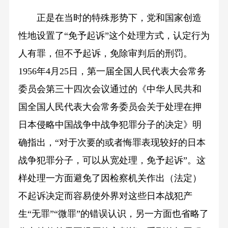
正是在当时的特殊形势下，党和国家创造
性地设置了“免予起诉”这个处理方式，认定行为
人有罪，但不予起诉，免除审判后的刑罚。
1956年4月25日，第一届全国人民代表大会常务
委员会第三十四次会议通过的《中华人民共和
国全国人民代表大会常务委员会关于处理在押
日本侵略中国战争中战争犯罪分子的决定》明
确指出，“对于次要的或者悔罪表现较好的日本
战争犯罪分子，可以从宽处理，免予起诉”。这
样处理一方面避免了因检察机关作出（法定）
不起诉决定而容易使外界对这些日本战犯产
生“无罪”“微罪”的错误认识，另一方面也省略了