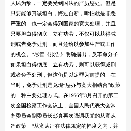
人民为敌，一定要受到国法的严厉惩处。但是
只要能够真诚坦白，悔过自新，哪怕就是罪恶
严重的，也一定会得到国家的宽大处理，并且
只要坦白得彻底，立有功劳，不仅可以获得减
刑或者免予处刑，而且还给以参加生产或工作
的机会。”尽管《报告》明确指出，反革命分子
如果坦白得彻底，立有功劳，则可以获得减刑
或者免予处刑，但这仍是以定罪为前提的。在
当时，免予处刑是兑现“惩办与宽大相结合”政策
的一种主要处理方式。在1956年3月召开的第三
次全国检察工作会议上，全国人民代表大会常
务委员会副委员长彭真再次强调我党的从宽从
严政策：“从宽从严在法律规定的幅度之内，并