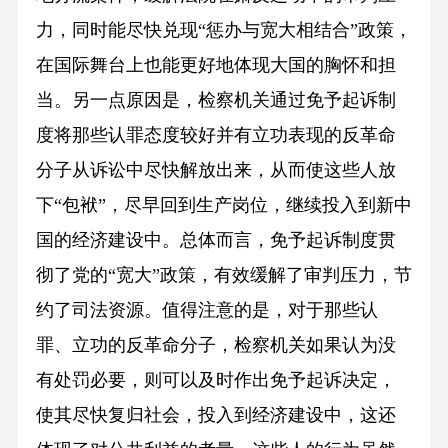
力，同时能尽快兑现“惩办与宽大相结合”政策，
在国际舞台上也能更好地体现大国的胸怀和担
当。另一点原因是，检察机关通过免予起诉制
度将那些认罪态度较好并有立功表现的反革命
分子从诉讼中尽快解放出来，从而使这些人放
下“包袱”，尽早回到生产岗位，继续投入到新中
国的经济建设中。总体而言，免予起诉制度贯
彻了党的“宽大”政策，有效缓解了审判压力，节
约了司法资源。值得注意的是，对于那些认
罪、立功的反革命分子，检察机关如果认为没
有处罚必要，则可以及时作出免予起诉决定，
使其尽快复归社会，投入到经济建设中，这还