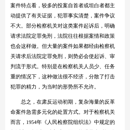
案件特点看，较多的投案自首者或坦白者都主
动提供了有关证据，犯罪事实清楚，案件争议
不大。部分检察机关对这类案件起诉后，明确
请求法院定罪免刑，法院往往根据案情和政策
也会这样做。但大量的案件如果都经由检察机
关请求后法院定罪免刑，则势必会使起诉、审
判流于形式。特别是在检察机关人员少、任务
重的情况下，这种做法很不经济，分散了打击
犯罪的精力，为当时的形势所不允许。
总之，在肃反运动初期，复杂海量的反革
命案件急需多元化的处置方式。对于检察机关
而言，1954年《人民检察院组织法》中规定的