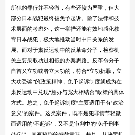
所犯的罪行并不轻微，有些还较为严重，但大
部分日本战犯最终被免予起诉。除了法律和技
术层面的考虑外，这一举措还能有效地感化教
育日本战犯，极大地推动当时中日关系的发
展。而对于肃反运动中的反革命分子，检察机
关主要采取功过相抵的办案思路。反革命分子
自首又立功或者立大功的，符合“立功折罪，立
大功受奖”的政策精神，免予起诉制度就成为在
肃反运动中兑现“惩办与宽大相结合”政策的具体
方式。总之，免予起诉制度“主要适用于有‘政治
意义’的案件。这类案件，既不是犯罪情节轻微
而适用的‘不起诉’，又不是审判中的‘免予刑事
处罚’”，具有较强的特赦意味。并且，从决定机