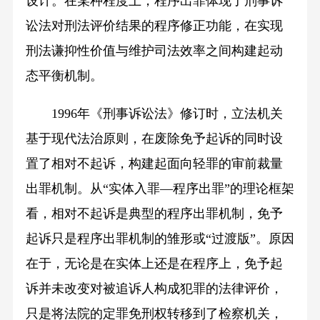
设计。在某种程度上，程序出罪体现了刑事诉
讼法对刑法评价结果的程序修正功能，在实现
刑法谦抑性价值与维护司法效率之间构建起动
态平衡机制。
1996年《刑事诉讼法》修订时，立法机关
基于现代法治原则，在废除免予起诉的同时设
置了相对不起诉，构建起面向轻罪的审前裁量
出罪机制。从“实体入罪—程序出罪”的理论框架
看，相对不起诉是典型的程序出罪机制，免予
起诉只是程序出罪机制的雏形或“过渡版”。原因
在于，无论是在实体上还是在程序上，免予起
诉并未改变对被追诉人构成犯罪的法律评价，
只是将法院的定罪免刑权转移到了检察机关，