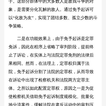
子。这部分群体中的大多数人是敌我斗争的对
象，是需要分化瓦解的敌人。通过免予起诉可
以“化敌为友”，实现了团结多数、孤立少数的斗
争策略。
二是在功能效果上，由于免予起诉是定罪
免诉，因此在程序上省略了审判阶段，提前终
止了诉讼，在实体上与法院定罪免刑的法律后
果相同。然而，在法理上，定罪权归属于法
院，免予起诉分割了法院的定罪权，从而导致
在诉讼中出现了检察机关和法院两方定罪主
体。之所以如此配置定罪权，原因之一是为促
使检察机关借助免予起诉制度规模化、批量化
地分流案件，缓解法院在肃反运动中的审判压