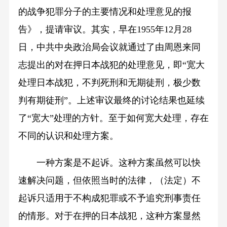
的战争犯罪分子的主要情况和处理意见的报
告》，提请审议。其实，早在1955年12月28
日，中共中央政治局会议就通过了由周恩来同
志提出的对在押日本战犯的处理意见，即“宽大
处理日本战犯，不判死刑和无期徒刑，极少数
判有期徒刑”。上述审议最终的讨论结果也延续
了“宽大”处理的方针。至于如何宽大处理，存在
不同的认识和处理方案。
一种方案是不起诉。这种方案虽然可以快
速解决问题，但依照当时的法律，（法定）不
起诉只适用于不构成犯罪或不予追究刑事责任
的情形。对于在押的日本战犯，这种方案显然