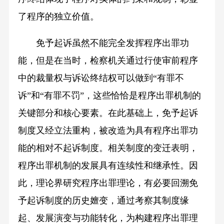
了程序的独立价值。
免予起诉虽然不能完全发挥程序出罪功
能，但是在当时，检察机关通过行使审前程序
中的裁量权与诉讼终结权可以做到“有罪不
诉”和“有罪不罚”，这些恰恰是程序出罪机制的
关键部分和核心要素。在此基础上，免予起诉
制度又经立法重构，被改造为具有程序出罪功
能的相对不起诉制度。相关制度的变迁表明，
程序出罪机制的发展具有连续性和继承性。因
此，理论界研究程序出罪理论，有必要回溯免
予起诉制度的历史嬗变，通过考察其制度缘
起、发展演变与功能转化，为构建程序出罪理