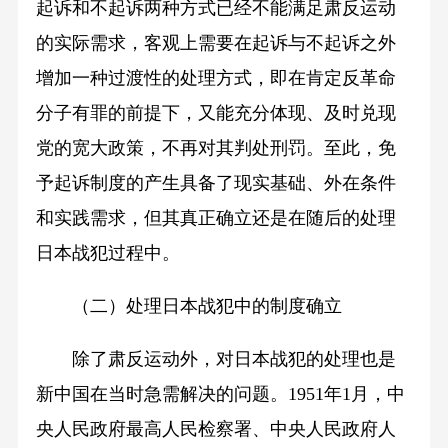
起诉和不起诉两种方式已经不能满足肃反运动
的实际需求，客观上需要在起诉与不起诉之外
增加一种过渡性的处理方式，即在肯定反革命
分子有罪的前提下，又能充分体现、及时兑现
党的宽大政策，不再对其判处刑罚。至此，免
予起诉制度的产生具备了现实基础、外在条件
和实践需求，但其真正确立还是在随后的处理
日本战犯过程中。
（二）处理日本战犯中的制度确立
除了肃反运动外，对日本战犯的处理也是
新中国在当时急需解决的问题。1951年1月，中
央人民政府最高人民检察署、中央人民政府人