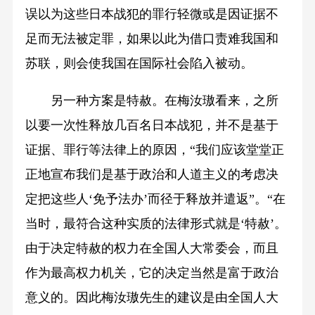
误以为这些日本战犯的罪行轻微或是因证据不
足而无法被定罪，如果以此为借口责难我国和
苏联，则会使我国在国际社会陷入被动。
另一种方案是特赦。在梅汝璈看来，之所
以要一次性释放几百名日本战犯，并不是基于
证据、罪行等法律上的原因，“我们应该堂堂正
正地宣布我们是基于政治和人道主义的考虑决
定把这些人‘免予法办’而径于释放并遣返”。“在
当时，最符合这种实质的法律形式就是‘特赦’。
由于决定特赦的权力在全国人大常委会，而且
作为最高权力机关，它的决定当然是富于政治
意义的。因此梅汝璈先生的建议是由全国人大