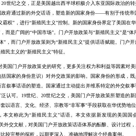
、20世纪之交，正是美国越出西半球积极介入东亚国际政治的
政府通过新的外交话语，塑造新的国家身份——有别于传统帝国
义霸权”，进行“新殖民主义”控制。新的国家身份界定了美国在
”，而是广阔的“中国市场”。门户开放政策与“新殖民主义”是“体
体”，而门户开放政策则为“新殖民主义”提供话语赋能。门户
殖民主义的“新殖民主义”特征。
对美国门户开放政策史的研究，更多关注权力和利益等因素对美
包括国家的身份意识）对外交政策的影响。国家身份的形成，既
语言叙事话语的塑造。国家通过主动提出并维系特定的外交叙事
泛认可。19世纪、20世纪之交，美国门户开放政策所塑造的
套以语言、文化、经济、宗教等“非军事”手段获取在华优势地
本文称此为“新殖民主义”话语。本文依据新发现的美国国会图书
及相关外交文献，对美国门户开放政策话语体系的酝酿、设计过程，
行比较完整的探析，以期更深入、准确地理解这个经典案例。