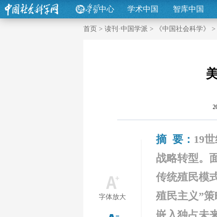
中心
学术中国
智库中国
首页
>
读刊·中国学派
>
《中国社会科学》
2
摘 要：
19
战略转型。
传统殖民模
殖民主义”策
字体放大
嵌入独占未