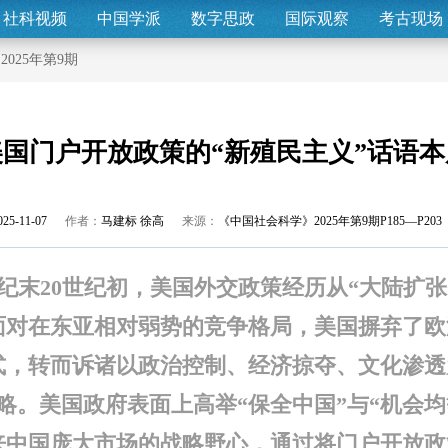
社科视频
中国学派
数字思政
国际观察
考古现场
>
2025年第9期
美国门户开放政策的“新殖民主义”话语本
025-11-07
作者：
马建标 徐高
来源：
《中国社会科学》2025年第9期P185—P203
世纪末20世纪初，美国外交政策经历从“大陆扩张
面对在东亚相对弱势的竞争格局，美国摒弃了欧
式，转而诉诸以政治控制、经济掠夺、文化渗透
略。美国政府表面上高举“保全中国”与“机会均
来中国庞大市场的战略野心，通过将门户开放政