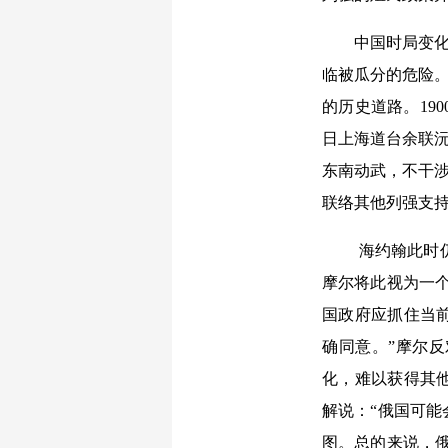
中国时局变化凸显
临被瓜分的危险。
的历史道路。190
日上海道台余联沅
东南动武，不干涉
联络其他列强支持
海约翰此时
摩尔将此视为一
国政府应抓住当
确同意。”摩尔
化，难以获得其
解说：“俄国可
图。总的来说，