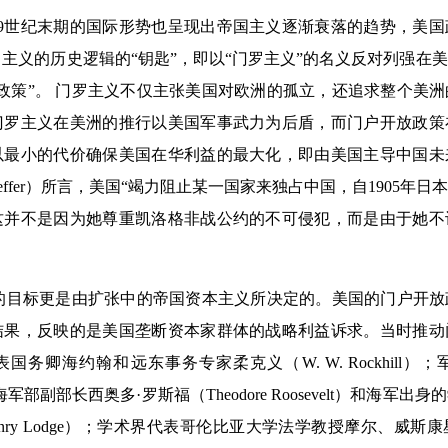
世纪末期的国际形势也呈现出帝国主义逐渐衰落的趋势，美国
主义的历史逻辑的“钥匙”，即以“门罗主义”的名义反对列强在
政策”。 门罗主义不仅主张美国对欧洲的孤立，还追求整个美
门罗主义在美洲的推行以美国军事武力为后盾，而门户开放政策
以最小的代价确保美国在华利益的最大化，即由美国主导中国未
iel Peffer）所言，美国“竭力阻止某一国家来独占中国，自1905
这并不是因为她尊重凯洛格非战公约的不可侵犯，而是由于她不
”的目标更是由扩张中的帝国资本主义所决定的。美国的门户开
结果，反映的是美国垄断资本家群体的战略利益诉求。当时推动
国务卿海约翰和远东事务专家柔克义（W. W. Rockhill
t）、海军部副部长西奥多·罗斯福（Theodore Roosevelt）和海
enry Lodge）；学术界代表哥伦比亚大学法学教授摩尔、威