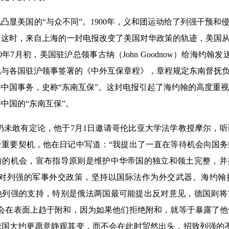
美国的“与众不同”。1900年，义和团运动给了列强干预和侵
这时，来自上海的一封电报改变了美国对华政策的轨迹，美国从
0年7月初，美国驻沪总领事古纳（John Goodnow）给海约翰
与各国驻沪领事签署的《中外互保章程》，章程规定东南督抚负
中国事务，史称“东南互保”。这封电报引起了海约翰的高度重
中国的“东南互保”。
仍未敢有定论，他于7月1日邀请哥伦比亚大学法学教授摩尔，
个重要契机，他在日记中写道：“我提出了一直在等待机会向国
前的机会，宣布指导原则是维护中华帝国的独立和领土完整，并
反对列强的军事外交政策，坚持以国际法作为外交武器。海约翰
他列强的支持，特别是俄法两国最可能提出反对意见，德国则将
能会在表面上趋于附和，因为如果他们拒绝附和，就等于暴露了
俄国大约更愿意静观其变，而不会在此时贸然出头，招致列强的