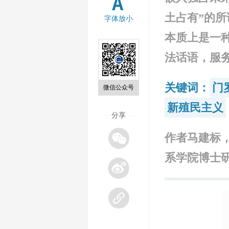
土占有”的
字体放小
本质上是一种
法话语，服
关键词：
门
微信公众号
新殖民主义
—
分享
—
作者马建标，
系学院博士研