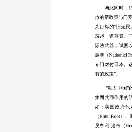
与此同时，19
放的新政策与门罗
为目标的“旧殖民
筑起一道藩篱。
际法武器，试图
裴斐（Nathan
专门对付日本。
有的政策”。
“独占中国
集团共同作用的
如：美国政府代表
（Elihu Roo
员亨利·洛奇（H