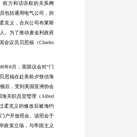
资本、权力和话语权的关系网
成员包括通用电气公司，担
）、柔克义，合兴公司布莱斯
的美国商人。为了推动麦金利政府
员贝思福（Charles
8年8月，英国议会对“门
，贝思福在赴美前夕致信海
盛顿后，受到美国亚洲协会
职员贺璧理（Alfred
录经过柔克义的修改后被海约
次门户开放照会。该照会于
对华政策立场，与帝国主义