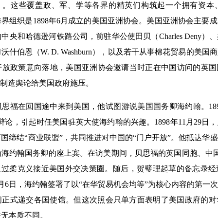
Reinsch）。这些覆盖政、军、学等各界的精英们构筑起一个拥有
界组织是1898年6月成立的美国亚洲协会。美国亚洲协会主要
中央和哈德逊河铁路公司，前驻华公使田贝（Charles Deny
ice）和沃什伯恩（W. D. Washburn），以及若干从事棉花贸易
放政策意向落地，美国亚洲协会邀请当时正在中国访问的英国国会议
）访美，制造舆论给美国政府施压。
思福在回国途中来到美国，他试图游说美国国务卿海约翰。189
辩论，引起时任美国驻英大使海约翰的兴趣。1898年11月29日
国缔结“商业联盟”，共同推进对中国的“门户开放”。他抵达华
海约翰国务卿的座上宾。在访美期间，贝思福的英国同胞、中国海关
sley）也通过柔克义接近美国外交决策圈。随后，贺璧理起草的备忘
年9月6日，海约翰签署了以“在华贸易机会均等”为核心内容的第一
月间正式递交各国使馆。但这次照会只单方面表明了美国政府的
并无本质不同。