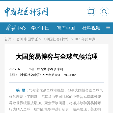
中心
学术中国
智库中国
社科视频
中
首页
>
读刊·中国学派
>
《中国社会科学》
>
2025年第10期
大国贸易博弈与全球气候治理
2025-11-19
作者：
徐奇渊 李春顶 李萌
来源：
《中国社会科学》2025年第10期P169—P186
摘 要：
气候变化是全球性挑战，但是大国博弈给全球气
候治理蒙上了阴影，尤其是由美国挑起的中美贸易博弈可能
导致世界碳排放增加。聚焦于该问题，将碳排放和贸易博弈
行为纳入全球一般均衡模型中进行研究，结果发现：美国挑