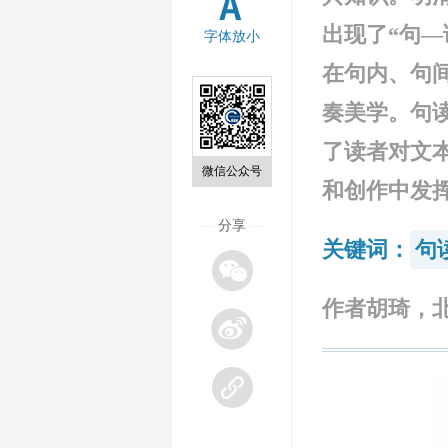
出现了“句
字体放小
在句内、句
奏美学。句
了读者对文
微信公众号
和创作中发
—
分享
—
关键词：
句
作者胡琦，北