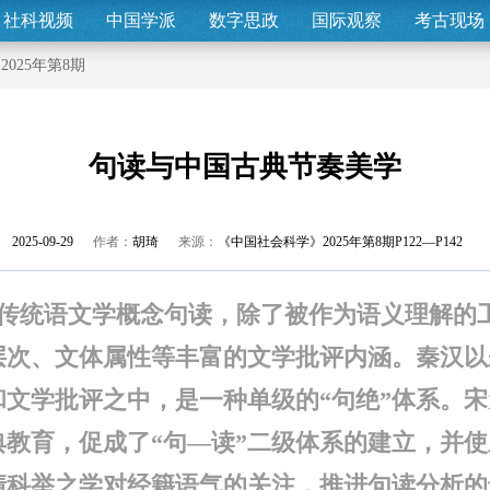
社科视频
中国学派
数字思政
国际观察
考古现场
>
2025年第8期
句读与中国古典节奏美学
2025-09-29
作者：
胡琦
来源：
《中国社会科学》2025年第8期P122—P142
传统语文学概念句读，除了被作为语义理解的
层次、文体属性等丰富的文学批评内涵。秦汉以
和文学批评之中，是一种单级的“句绝”体系。
典教育，促成了“句—读”二级体系的建立，并
清科举之学对经籍语气的关注，推进句读分析的