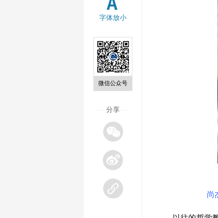
字体放小
微信公众号
—
分享
—
尚
以往的哲学教育