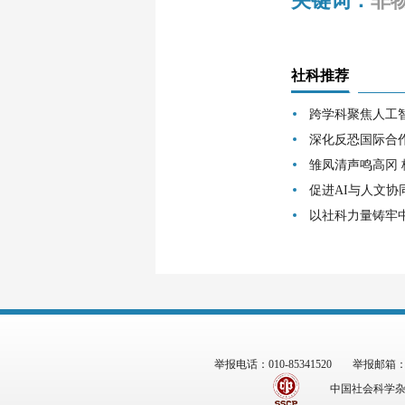
关键词：
非
社科推荐
跨学科聚焦人工
深化反恐国际合
雏凤清声鸣高冈
促进AI与人文协
以社科力量铸牢
举报电话：010-85341520
举报邮箱：zgs
中国社会科学