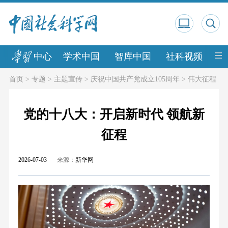
中心
学术中国
智库中国
社科视频
中
首页
>
专题
>
主题宣传
>
庆祝中国共产党成立105周年
>
伟大征程
党的十八大：开启新时代 领航新
征程
2026-07-03
来源：
新华网