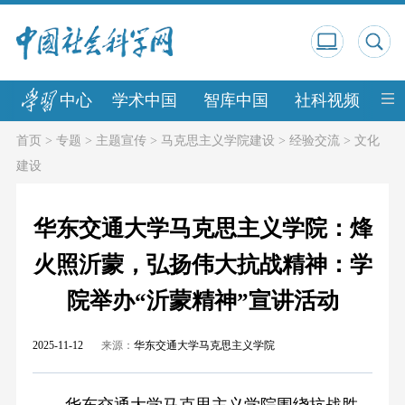
中心
学术中国
智库中国
社科视频
中
首页
>
专题
>
主题宣传
>
马克思主义学院建设
>
经验交流
>
文化
建设
华东交通大学马克思主义学院：烽
火照沂蒙，弘扬伟大抗战精神：学
院举办“沂蒙精神”宣讲活动
2025-11-12
来源：
华东交通大学马克思主义学院
华东交通大学马克思主义学院围绕抗战胜