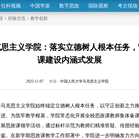
社科视频
中国学派
数字思政
国际观察
考古现场
设
>
经验交流
>
教学创新
克思主义学院：落实立德树人根本任务，
课建设内涵式发展
2025-11-07
来源：
中国人民大学马克思主义学院
克思主义学院始终锚定立德树人根本任务，以守正创新之力推
迈进。为筑牢教学根基，学院常态化开展全校思政课教师集体备
开展思政课领学活动，通过标杆示范为教师们精准答疑、传授经
借鉴。在新学期思政课教学工作部署中，学院进一步明确发力方