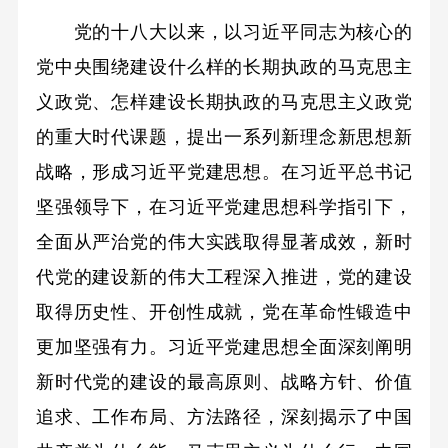
党的十八大以来，以习近平同志为核心的
党中央围绕建设什么样的长期执政的马克思主
义政党、怎样建设长期执政的马克思主义政党
的重大时代课题，提出一系列新理念新思想新
战略，形成习近平党建思想。在习近平总书记
坚强领导下，在习近平党建思想科学指引下，
全面从严治党的伟大实践取得显著成效，新时
代党的建设新的伟大工程深入推进，党的建设
取得历史性、开创性成就，党在革命性锻造中
更加坚强有力。习近平党建思想全面深刻阐明
新时代党的建设的最高原则、战略方针、价值
追求、工作布局、方法路径，深刻揭示了中国