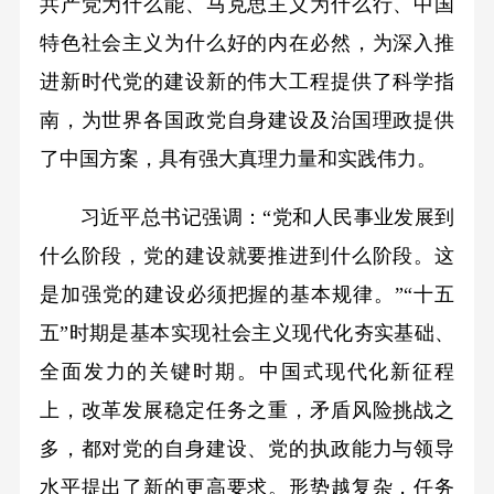
共产党为什么能、马克思主义为什么行、中国
特色社会主义为什么好的内在必然，为深入推
进新时代党的建设新的伟大工程提供了科学指
南，为世界各国政党自身建设及治国理政提供
了中国方案，具有强大真理力量和实践伟力。
习近平总书记强调：“党和人民事业发展到
什么阶段，党的建设就要推进到什么阶段。这
是加强党的建设必须把握的基本规律。”“十五
五”时期是基本实现社会主义现代化夯实基础、
全面发力的关键时期。中国式现代化新征程
上，改革发展稳定任务之重，矛盾风险挑战之
多，都对党的自身建设、党的执政能力与领导
水平提出了新的更高要求。形势越复杂，任务