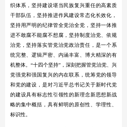
织体系，坚持建设堪当民族复兴重任的高素质
干部队伍，坚持推进作风建设常态化长效化，
坚持用严明的纪律管全党治全党，坚持一体推
进不敢腐不能腐不想腐，坚持制度治党、依规
治党，坚持落实管党治党政治责任，是一个系
统完整、逻辑严密、内涵丰富、博大精深的有
机整体。“十四个坚持”，深刻把握管党治党、兴
党强党和强国复兴的内在联系，统筹党的领导
和党的建设，是对习近平总书记关于新时代党
的建设具有标志性引领性的新理念新思想新战
略的集中概括，具有鲜明的原创性、学理性、
标识性。