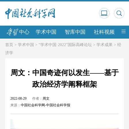
中心
学术中国
智库中国
社科视频
中
首页
>
学术中国
>
“学术中国·2022”国际高峰论坛
>
学术成果
>
经
济学
周文：中国奇迹何以发生——基于
政治经济学阐释框架
2022-08-29
作者：
周文
来源：
中国社会科学网-中国社会科学报