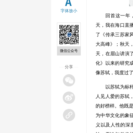
字体放小
回首这一年，苏
天，我在海口直
了《传承三苏家
大高峰》；秋天
微信公众号
天，在眉山讲演
化》以来的研究
—
分享
—
像苏轼，我度过
以苏轼为标杆，
人见人爱的苏轼
的好榜样。他既是
为中华文化的象
义以及人性的深