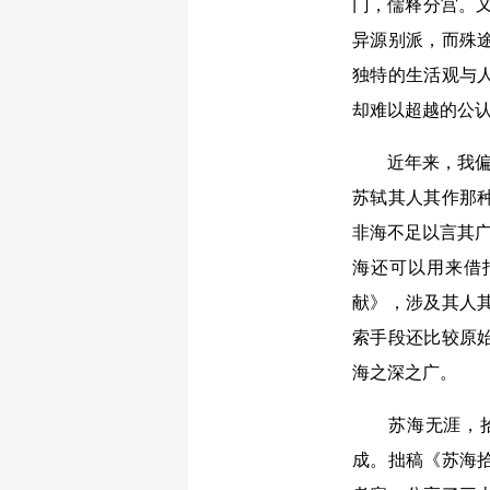
门，儒释分宫。
异源别派，而殊
独特的生活观与
却难以超越的公
近年来，我偏爱
苏轼其人其作那
非海不足以言其广
海还可以用来借
献》，涉及其人
索手段还比较原
海之深之广。
苏海无涯，拾贝
成。拙稿《苏海