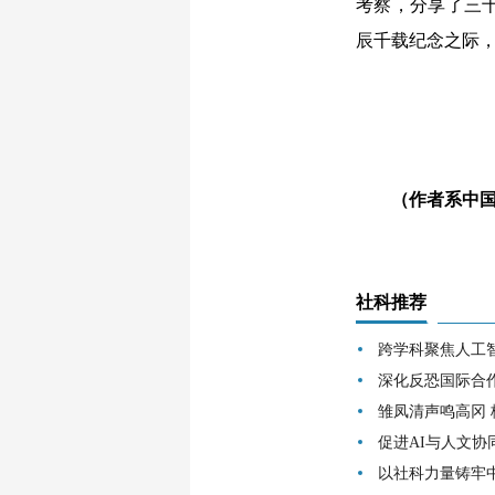
考察，分享了三
辰千载纪念之际
（作者系中国社
社科推荐
跨学科聚焦人工
深化反恐国际合
雏凤清声鸣高冈
促进AI与人文协
以社科力量铸牢