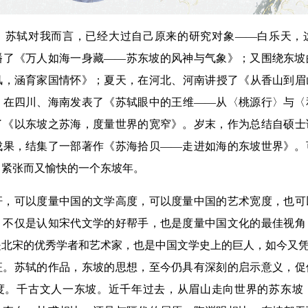
轼对我而言，已经大过自己原来的研究对象——白乐天，
播了《万人如海一身藏——苏东坡的风神与气象》；又围绕东坡
风，涵育家国情怀》；夏天，在河北、河南讲授了《从香山到眉
，在四川、海南发表了《苏轼眼中的王维——从〈桃源行〉与〈
了《以东坡之苏海，度量世界的宽窄》。岁末，作为总结自硕士
成果，结集了一部著作《苏海拾贝——走进如海的东坡世界》。
了紧张而又愉快的一个东坡年。
可以度量中国的文学高度，可以度量中国的艺术宽度，也可
，不仅是认知宋代文学的好帮手，也是度量中国文化的最佳视角
北宋的优秀学者和艺术家，也是中国文学史上的巨人，如今又凭
征。苏轼的作品，东坡的思想，至今仍具有深刻的启示意义，促
度。千古文人一东坡。近千年过去，从眉山走向世界的苏东坡