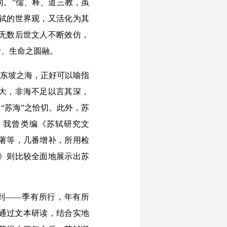
同。”儒、释、道三教，虽
轼的世界观，又活化为其
无数后世文人不断效仿，
贵、生命之圆融。
苏东坡之海，正好可以喻指
大，非海不足以言其深，
“苏海”之恰切。此外，苏
，我曾类编《苏轼研究文
著等，几番增补，所用检
》则比较全面地展示出苏
到——季有所行，年有所
通过文本研读，结合实地