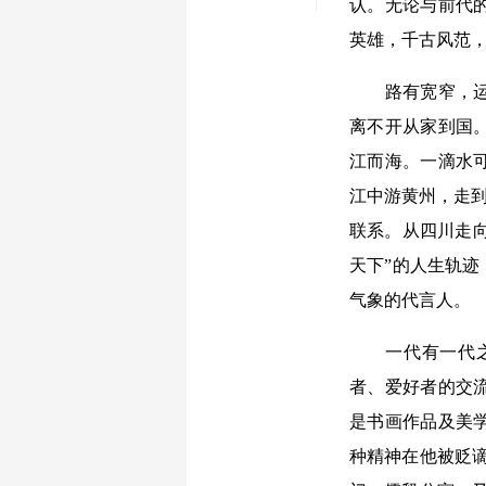
认。无论与前代
英雄，千古风范，
路有宽窄，运有
离不开从家到国
江而海。一滴水
江中游黄州，走到
联系。从四川走向
天下”的人生轨迹
气象的代言人。
一代有一代之文
者、爱好者的交
是书画作品及美
种精神在他被贬