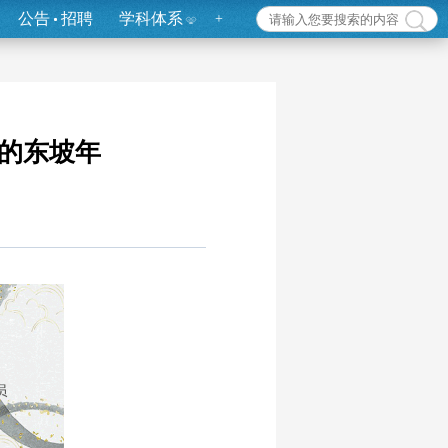
公告
招聘
学科体系
+
我的东坡年