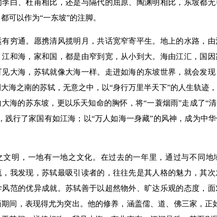
的李白、杜甫相比，还是与隔代的屈原、陶渊明相比，东坡都无
都可以作为“一东坡”的注脚。
穷通。愿携清风揽明月，共话宽窄寄平生。地上的水路，由
。江和海，家和国，都是由窄到宽，从小到大。海由江汇，国因
可见大海，苏轼就像大海一样。走进如海的东坡世界，就会发现
大海之南的苏轼，无意之中，以“身行万里半天下”的人生轨迹
大海的苏东坡，更以乐天知命的胸怀，将“一蓑烟雨”走成了“清
，践行了家国有如江海；以“万人如海一身藏”的风神，成为中
明，一地有一地之文化。在过去的一年里，通过与不同地
流，我发现，苏轼最吸引读者的，往往先是其人格的魅力，其次
学风范的优异成就。苏轼善于以超然物外、旷达乐观的态度，面
谪期间，表现得尤为突出。他的修养，涵盖儒、道、佛三家，正