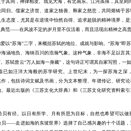
又于其间，禅律相攻。我见大海，有北南东。江河虽殊，其至则
途同归。儒家之济世、道家之独善、释家之慈悲，共同熔铸于苏
人生态度，尤其是在逆境中怡然自得、追求超脱的精神境界，是
认典范——在风波不定的岁月里不仅活着，而且活现出精神之高
以“苏海”二字，来概括苏轼的地位、成就与影响。“苏海”即
种海涵地负、海纳百川的浩瀚气象。这种气象，非海不足以言其
。苏轼曾云“万人如海一身藏”，这句诗正可谓其自家写照，一如
指已如汪洋大海般的苏学研究。上世纪末，为一探苏海之深
其作，包括诗词文赋及书画，分为文本整理、年谱传记、研究论
始。最近出版的《三苏文化大辞典》和《三苏文化研究资料索引
有径。以日有所学、月有所思为目标，自然也希望可以做
拾贝——走进如海的东坡世界》选择了自己感兴趣的十个话题，