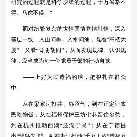
研究的过程就是科学决策的过程，千万省略不
得、马虎不得。”
面对纷繁复杂的世情国情党情社情，深入
基层一线，入山问樵、入水问渔，既看“高楼大
厦”，又看“背阴胡同”，从而发现规律、认识规
律，应当成为每一位党员干部的行动自觉。
——上好为民造福的课，把根扎在群众
中。
从在梁家河打井、办沼气，到在正定让农
民吃饱饭；从在福州保护三坊七巷留住乡愁，
到在杭州推动西湖“还湖于民”；从在宁德提
出“弱鸟先飞”，到在浙江推动“千万工程”造福万