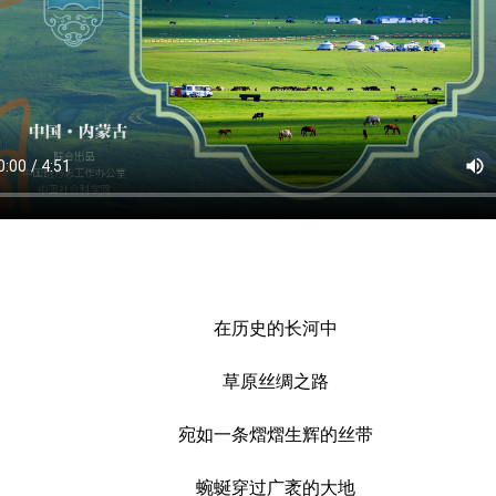
在历史的长河中
草原丝绸之路
宛如一条熠熠生辉的丝带
蜿蜒穿过广袤的大地