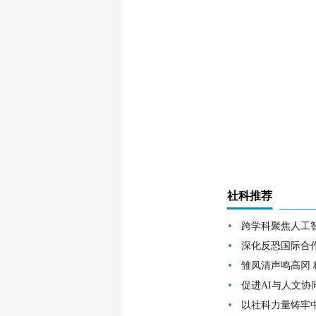
社科推荐
跨学科聚焦人工
深化反恐国际合
雏凤清声鸣高冈
促进AI与人文协
以社科力量铸牢