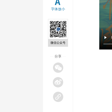
字体放小
微信公众号
—
分享
—