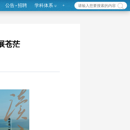
公告
招聘
学科体系
+
展苍茫