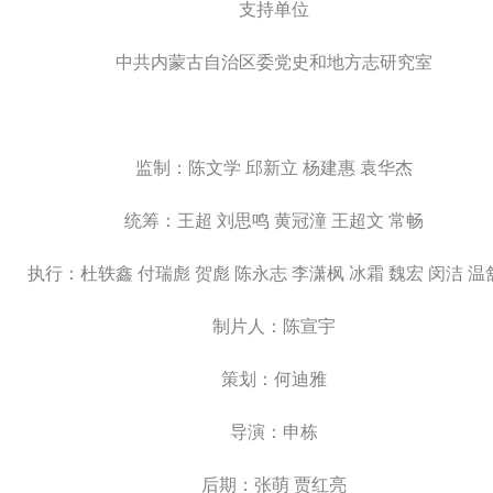
支持单位
中共内蒙古自治区委党史和地方志研究室
监制：陈文学 邱新立 杨建惠 袁华杰
统筹：王超 刘思鸣 黄冠潼 王超文 常畅
执行：杜轶鑫 付瑞彪 贺彪 陈永志 李潇枫 冰霜 魏宏 闵洁 温
制片人：陈宣宇
策划：何迪雅
导演：申栋
后期：张萌 贾红亮