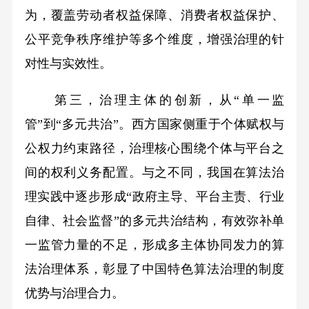
为，覆盖劳动者权益保障、消费者权益保护、
公平竞争秩序维护等多个维度，增强治理的针
对性与实效性。
第三，治理主体的创新，从“单一监
管”到“多元共治”。西方国家侧重于个体赋权与
公权力约束路径，治理核心围绕个体与平台之
间的权利义务配置。与之不同，我国在算法治
理实践中逐步形成“政府主导、平台主责、行业
自律、社会监督”的多元共治结构，有效弥补单
一监管力量的不足，形成多主体协同发力的算
法治理体系，彰显了中国特色算法治理的制度
优势与治理合力。