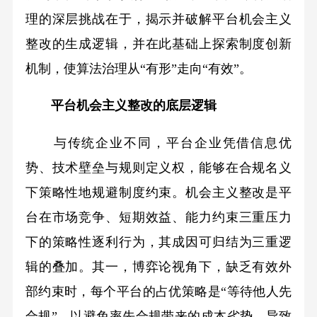
理的深层挑战在于，揭示并破解平台机会主义
整改的生成逻辑，并在此基础上探索制度创新
机制，使算法治理从“有形”走向“有效”。
平台机会主义整改的底层逻辑
与传统企业不同，平台企业凭借信息优
势、技术壁垒与规则定义权，能够在合规名义
下策略性地规避制度约束。机会主义整改是平
台在市场竞争、短期效益、能力约束三重压力
下的策略性逐利行为，其成因可归结为三重逻
辑的叠加。其一，博弈论视角下，缺乏有效外
部约束时，每个平台的占优策略是“等待他人先
合规”，以避免率先合规带来的成本劣势，导致