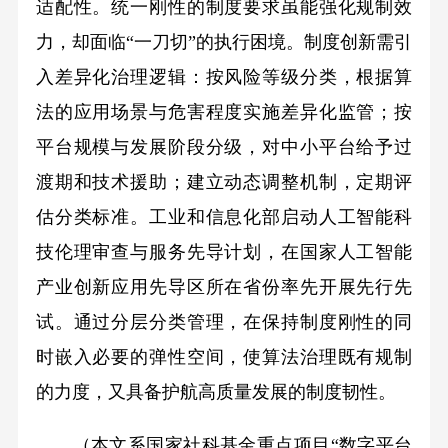
适配性。统一刚性的制度要求虽能强化规制效
力，却面临“一刀切”的执行困境。制度创新需引
入差异化治理逻辑：按风险等级分类，根据算
法的应用场景与危害程度实施差异化监管；按
平台规模与发展阶段分级，对中小平台给予过
渡期和技术援助；建立动态调整机制，定期评
估分类标准。工业和信息化部启动人工智能科
技伦理审查与服务先导计划，在国家人工智能
产业创新应用先导区所在省份率先开展先行先
试。通过分层分类管理，在保持制度刚性的同
时嵌入必要的弹性空间，使算法治理既有规制
的力度，又具备护航高质量发展的制度韧性。
（本文系国家社科基金重点项目“数字平台