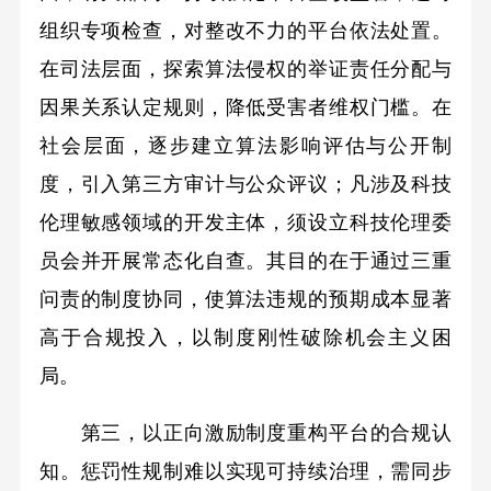
组织专项检查，对整改不力的平台依法处置。
在司法层面，探索算法侵权的举证责任分配与
因果关系认定规则，降低受害者维权门槛。在
社会层面，逐步建立算法影响评估与公开制
度，引入第三方审计与公众评议；凡涉及科技
伦理敏感领域的开发主体，须设立科技伦理委
员会并开展常态化自查。其目的在于通过三重
问责的制度协同，使算法违规的预期成本显著
高于合规投入，以制度刚性破除机会主义困
局。
第三，以正向激励制度重构平台的合规认
知。惩罚性规制难以实现可持续治理，需同步