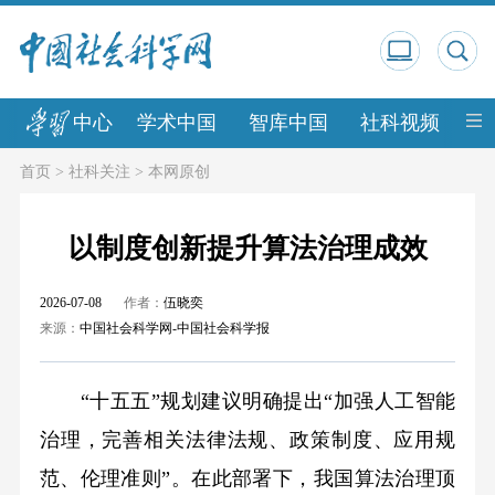
中心
学术中国
智库中国
社科视频
中
首页
>
社科关注
>
本网原创
以制度创新提升算法治理成效
2026-07-08
作者：
伍晓奕
来源：
中国社会科学网-中国社会科学报
“十五五”规划建议明确提出“加强人工智能
治理，完善相关法律法规、政策制度、应用规
范、伦理准则”。在此部署下，我国算法治理顶