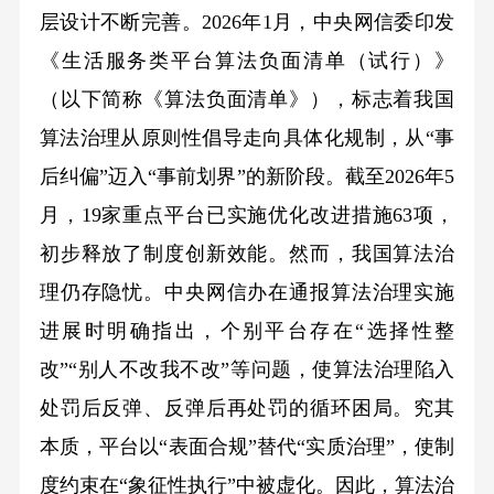
层设计不断完善。2026年1月，中央网信委印发
《生活服务类平台算法负面清单（试行）》
（以下简称《算法负面清单》），标志着我国
算法治理从原则性倡导走向具体化规制，从“事
后纠偏”迈入“事前划界”的新阶段。截至2026年5
月，19家重点平台已实施优化改进措施63项，
初步释放了制度创新效能。然而，我国算法治
理仍存隐忧。中央网信办在通报算法治理实施
进展时明确指出，个别平台存在“选择性整
改”“别人不改我不改”等问题，使算法治理陷入
处罚后反弹、反弹后再处罚的循环困局。究其
本质，平台以“表面合规”替代“实质治理”，使制
度约束在“象征性执行”中被虚化。因此，算法治