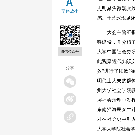
史则聚焦微观实
字体放小
感。开幕式现场还
大会主旨汇报环
科建设，并介绍
大学中国社会史
微信公众号
此观察近代知识
—
分享
—
效”进行了细致
明代士大夫的群
州大学社会学院
层社会治理中发
东南沿海民众生
对在社会史中引
大学大学院社会学