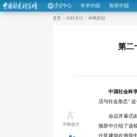
中心
学术中国
智库中国
首页
>
社科关注
>
本网原创
第二
中国社会科
活与社会形态” 
会议开幕式由苏
字体放大
致辞中介绍了该
任常建华在致辞