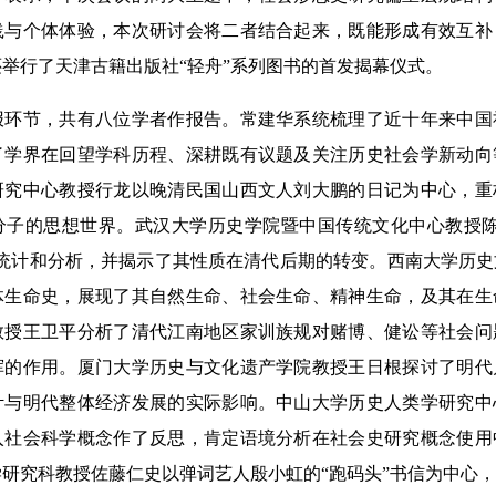
践与个体体验，本次研讨会将二者结合起来，既能形成有效互补
举行了天津古籍出版社“轻舟”系列图书的首发揭幕仪式。
节，共有八位学者作报告。常建华系统梳理了近十年来中国
了学界在回望学科历程、深耕既有议题及关注历史社会学新动向
研究中心教授行龙以晚清民国山西文人刘大鹏的日记为中心，重
分子的思想世界。武汉大学历史学院暨中国传统文化中心教授陈
的统计和分析，并揭示了其性质在清代后期的转变。西南大学历
体生命史，展现了其自然生命、社会生命、精神生命，及其在生
教授王卫平分析了清代江南地区家训族规对赌博、健讼等社会问
挥的作用。厦门大学历史与文化遗产学院教授王日根探讨了明代
计与明代整体经济发展的实际影响。中山大学历史人类学研究中
入社会科学概念作了反思，肯定语境分析在社会史研究概念使用
研究科教授佐藤仁史以弹词艺人殷小虹的“跑码头”书信为中心