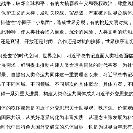
突战争，破坏全球和平；有的大搞霸权主义和强权政治，肆意践
、保护主义的大棒，发动关税战、贸易战，严重破坏世界贸易体
排他性“小圈子”“小集团”，造成世界分裂；有的挑起文明对抗
凡此种种，使人类社会陷入倒退、沉沦的风险，人类文明的航船
展还是衰退、开放还是封闭、合作还是对抗的抉择，世界秩序迫
处去”的时代之问、世界之问，习近平总书记直面人类社会面临
发展需求，鲜明提出推动构建人类命运共同体的时代答案，为处
愿景。自提出人类命运共同体这一重要理念以来，习近平总书记
出了不同区域、不同领域、不同层次的具体概念、具体方案，不
取得一系列重大进展。构建人类命运共同体成为习近平外交思想
的秩序愿景是习近平外交思想关于世界观、秩序观、价值观
为国际共识，从美好愿景转化为丰富实践，从理念主张发展为科
新时代中国特色大国外交确立的总体目标，也是为世界百年未有