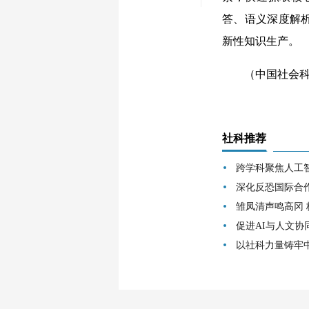
答、语义深度解
新性知识生产。
（中国社会科学
社科推荐
跨学科聚焦人工
深化反恐国际合
雏凤清声鸣高冈
促进AI与人文协
以社科力量铸牢