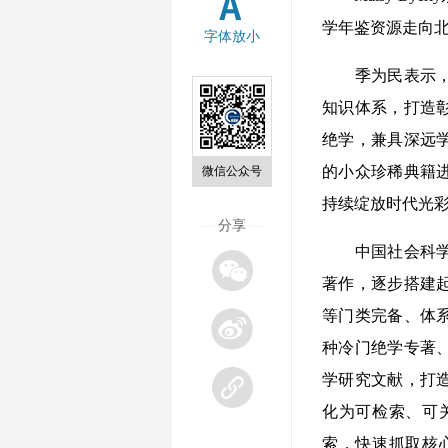
学年鉴资源走向
字体放小
季为民表示，冷
知识体系，打造
绝学，兼具深远
的小众珍稀典籍
微信公众号
持续绽放时代光
—
分享
—
中国社会科学出
著作，逐步搭建
等门类完备、体
种冷门绝学专著
学研究文献，打
化为可检索、可
索，快速抓取核