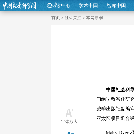
中心
学术中国
智库中国
首页
>
社科关注
>
本网原创
中国社会科
门绝学数智化研
藏学出版社副编审张宁，
亚太区项目组合经理M
字体放大
Maisy By