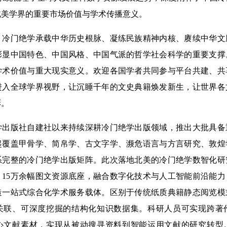
北美学界的重要市场价值与学术传播意义。
门绝学承载中华历史根脉、凝练民族精神内核、赓续中华文
彰显中国特色、中国风格、中国气派的哲学社会科学的重要支撑
学术价值与重大现实意义。欢迎各国学者共同参与平台共建、共
进入全球学界视野，让沉睡千年的文史典籍焕发新生，让世界各
彩。
版社自建社以来持续深耕冷门绝学出版领域，推出大批具备
起覆盖甲骨学、简帛学、古文字学、濒危语言与方言研究、敦煌
系完整的冷门绝学出版矩阵。此次落地北美的冷门绝学数智化研
、15万余幅图文资源底座，融合数字化技术与人工智能前沿能
造一站式综合化学术服务载体。区别于传统纸质典籍静态阅览模
关联、可深度挖掘的结构化知识数据集。科研人员可实现跨著
心文献素材，实现从被动搜寻资料到智能运用文献的研究转型