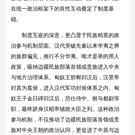
在统一政治框架下的良性互动奠定了制度基
础。
制度互嵌的深意，更凸显于民族精英的政
治参与机制层面。汉代突破先秦以来华夷之辨
的族群偏见，推行不分华夷、唯才是举的用人
政策，吸纳边疆民族部落首领或贵族进入中央
与地方治理体系。匈奴王邯郸归汉后，汉景帝
封其为翕侯，进入汉代军功封侯体系之内。匈
奴王子金日磾归汉后，历仕侍中、驸马都尉等
职，最终跻身汉昭帝辅政大臣之列。这种政治
参与机制，不仅推动了边疆民族部落首领或贵
族对中央王朝的政治认同，更促进了中原与边