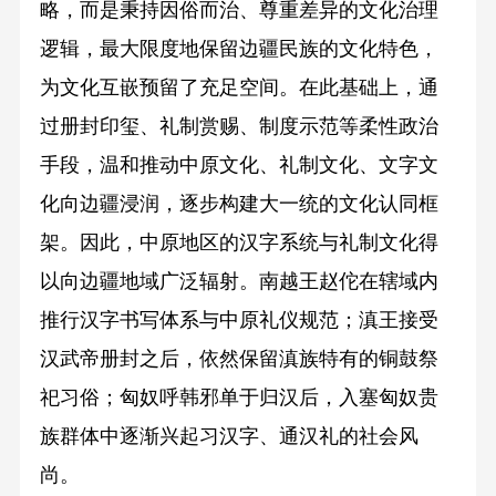
略，而是秉持因俗而治、尊重差异的文化治理
逻辑，最大限度地保留边疆民族的文化特色，
为文化互嵌预留了充足空间。在此基础上，通
过册封印玺、礼制赏赐、制度示范等柔性政治
手段，温和推动中原文化、礼制文化、文字文
化向边疆浸润，逐步构建大一统的文化认同框
架。因此，中原地区的汉字系统与礼制文化得
以向边疆地域广泛辐射。南越王赵佗在辖域内
推行汉字书写体系与中原礼仪规范；滇王接受
汉武帝册封之后，依然保留滇族特有的铜鼓祭
祀习俗；匈奴呼韩邪单于归汉后，入塞匈奴贵
族群体中逐渐兴起习汉字、通汉礼的社会风
尚。