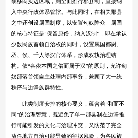
或移民实边区域，则全面推行郡县制，直接纳
入中央行政体系管辖。与此同时，在相关郡县
之中还创设属国制度，以安置匈奴降众。属国
的核心特征是“保留原俗，纳入汉制”，即在承认
少数民族首领自治权的同时，设置属国都尉、
丞、侯、千人等汉官体系，形成双轨治理结
构。依“各依本国之俗而属于汉”的原则，允许匈
奴部落首领自主处理内部事务，兼顾了大一统
秩序与边疆族群特性。
此类制度安排的核心要义，蕴含着“和而不
同”的治理智慧，既避免了单一郡县制在边疆推
行可能引发的文化与治理冲突，又防范了完全
放任地方自治可能导致的割据风险，为各民族