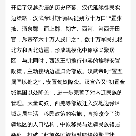
开启了汉越杂居的历史序幕。汉代延续徙民实
边策略，汉武帝时期“募民徙朔方十万口”“置张
掖、酒泉郡，而上郡、朔方、西河、河西开田
官，斥塞卒六十万人戍田之”，数十万军民扎根
北方和西北边疆，形成规模化中原移民聚居
区。与此同时，西汉王朝推行包容的族群安置
政策，主动接纳边疆归附部族。汉武帝时“置五
属国以处之”，安置匈奴降众。汉宣帝又“初置金
城属国以处降羌”，进一步完善了对内迁民族的
管理。大量匈奴、西羌等部族迁入汉地边缘区
域定居生活。移民政策的实施，直接改变了边
疆地区的人口结构，中原移民与边疆民族错居
杂处，打破了此前各民族相对隔绝的聚居状