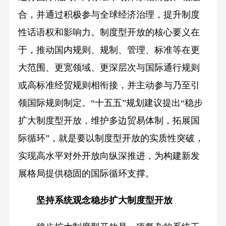
合，并通过积极参与全球经济治理，提升制度
性话语权和影响力。制度型开放的核心要义在
于，推动国内规则、规制、管理、标准等在更
大范围、更宽领域、更深层次与国际通行规则
或高标准经贸规则相衔接，并主动参与乃至引
领国际规则制定。“十五五”规划建议提出“稳步
扩大制度型开放，维护多边贸易体制，拓展国
际循环”，就是要以制度型开放的实质性突破，
实现高水平对外开放向纵深推进，为构建新发
展格局提供稳固的国际循环支撑。
坚持系统观念稳步扩大制度型开放