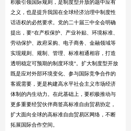
积极引领国际规则，是制度型开放的题中应有
之义，也是提升我国在全球经济治理中制度性
话语权的必然要求。党的二十届三中全会明确
提出，要“在产权保护、产业补贴、环境标准、
劳动保护、政府采购、电子商务、金融领域等
实现规则、规制、管理、标准相通相容，打造
透明稳定可预期的制度环境”。扩大制度型开放
既是应对外部环境变化、参与国际竞争合作的
客观需要，更是构建高水平社会主义市场经济
体制的内生动力。在此基础上，要积极推动与
更多重要经贸伙伴商签高标准自由贸易协定，
扩大面向全球的高标准自由贸易区网络，不断
拓展国际合作空间。