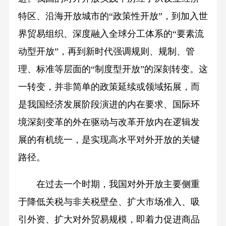
特区、沿海开放城市的“政策性开放”，到加入世
界贸易组织、深度融入全球分工体系的“要素流
动型开放”，再到新时代强调规则、规制、管
理、标准等层面的“制度型开放”的深刻转变。这
一转变，并非简单的政策延续或领域拓展，而
是我国经济发展阶段演进的内在要求、国际环
境深刻变革的外在驱动与改革开放内在逻辑发
展的有机统一，是实现高水平对外开放的关键
路径。
在过去一个时期，我国对外开放主要侧重
于降低关税与非关税壁垒、扩大市场准入、吸
引外资、扩大对外贸易规模，即着力促进商品