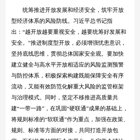
统筹推进开放发展和经济安全，筑牢开放
型经济体系的风险防线。习近平总书记指
出：“越开放越要重视安全，越要统筹好发展和
安全。”推进制度型开放，必须增强忧患意识，
坚持底线思维，贯彻总体国家安全观。要加快
建立健全与高水平开放相适应的风险监测预警
与防控体系，积极探索构建既能保障安全有序
流动，又能有效防范化解重大风险的监管框架
与治理模式。同时，坚定不移推进高质量共
建“一带一路”，在巩固“硬联通”成果的基础上，
将规则标准的“软联通”作为重点，加强在政策、
规则、标准等方面的对接，共同打造开放包