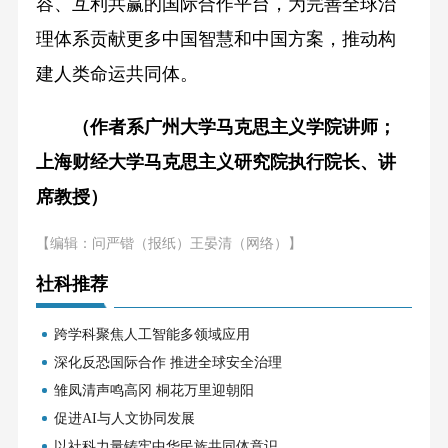
容、互利共赢的国际合作平台，为完善全球治
理体系贡献更多中国智慧和中国方案，推动构
建人类命运共同体。
（作者系广州大学马克思主义学院讲师；
上海财经大学马克思主义研究院执行院长、讲
席教授）
【编辑：问严锴（报纸）王晏清（网络）】
社科推荐
跨学科聚焦人工智能多领域应用
深化反恐国际合作 推进全球安全治理
雏凤清声鸣高冈 桐花万里迎朝阳
促进AI与人文协同发展
以社科力量铸牢中华民族共同体意识