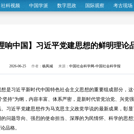
社科视频
中国学派
数字思政
国际观察
考古现场
理响中国】习近平党建思想的鲜明理论
2026-06-25
作者：
杨凤城
来源：
中国社会科学网-中国社会科学报
是习近平新时代中国特色社会主义思想的重要组成部分，这
个坚持”为纲，内容丰富、体系严密，是新时代管党治党、兴党
括。习近平党建思想作为马克思主义政党学说的最新成果，彰显
明的问题导向、强烈的使命担当、深厚的为民情怀、科学的思想
理论品格。