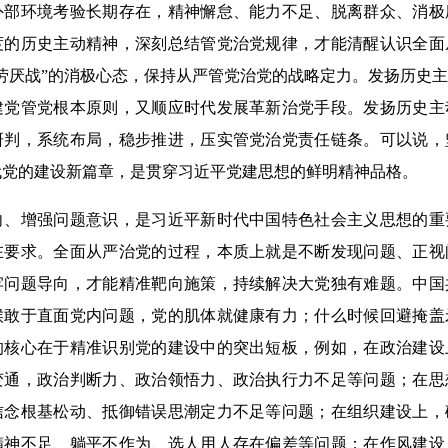
外部环境考验长期存在，精神懈怠、能力不足、脱离群众、消极
度的历史主动精神，深刻总结管党治党规律，才能清醒认识全面
劳厌战”的消极心态，保持从严管党治党的战略定力。发扬历史
建党管党根本原则，又顺应时代发展革新治党手段。发扬历史主
研判，系统布局，稳步推进，压实管党治党责任链条。可以说，
代党的建设新篇章，是贯穿习近平党建思想的鲜明精神品格。
增强问题意识，是习近平新时代中国特色社会主义思想的重
在要求。全面从严治党的过程，本质上就是不断发现问题、正视
牢问题导向，才能精准靶向施策，持续解决大党独有难题。中国
候敢于直面党内问题，党的肌体就健康有力；什么时候回避掩盖
的核心在于精准识别党的建设中的突出短板，例如，在政治建设
变通，政治判断力、政治领悟力、政治执行力不足等问题；在思
信念根基松动、抵御错误思潮定力不足等问题；在组织建设上，
精神不足、躺平不作为、选人用人存在偏差等问题；在作风建设