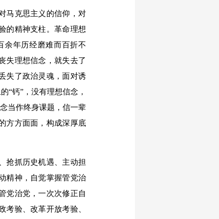
对马克思主义的信仰，对
验的精神支柱。革命理想
百余年历经磨难而百折不
丧失理想信念，就失去了
丢失了政治灵魂，面对诱
的“钙”，没有理想信念，
信念当作终身课题，信一辈
的方方面面，构成深厚底
、抢抓历史机遇、主动担
动精神，自觉掌握管党治
管党治党，一次次修正自
政考验、改革开放考验、