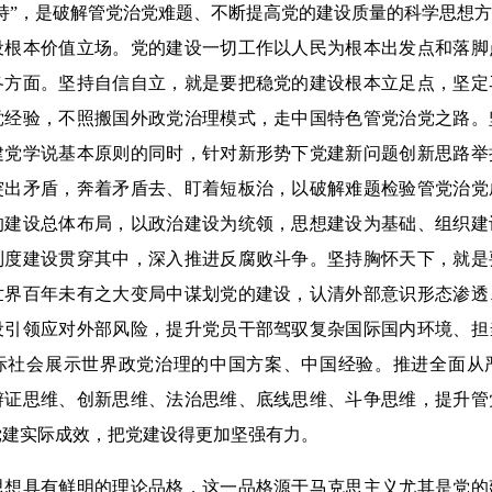
持”，是破解管党治党难题、不断提高党的建设质量的科学思想
设根本价值立场。党的建设一切工作以人民为根本出发点和落脚
各方面。坚持自信自立，就是要把稳党的建设根本立足点，坚定
党经验，不照搬国外政党治理模式，走中国特色管党治党之路。
建党学说基本原则的同时，针对新形势下党建新问题创新思路举
突出矛盾，奔着矛盾去、盯着短板治，以破解难题检验管党治党
的建设总体布局，以政治建设为统领，思想建设为基础、组织建
制度建设贯穿其中，深入推进反腐败斗争。坚持胸怀天下，就是
世界百年未有之大变局中谋划党的建设，认清外部意识形态渗透
设引领应对外部风险，提升党员干部驾驭复杂国际国内环境、担
际社会展示世界政党治理的中国方案、中国经验。推进全面从
辩证思维、创新思维、法治思维、底线思维、斗争思维，提升管
党建实际成效，把党建设得更加坚强有力。
具有鲜明的理论品格，这一品格源于马克思主义尤其是党的