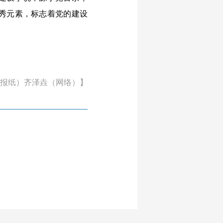
秀元素，标志着党的建设
报纸）齐泽垚（网络）】