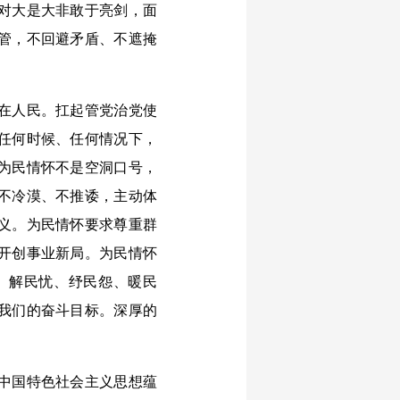
对大是大非敢于亮剑，面
管，不回避矛盾、不遮掩
在人民。扛起管党治党使
任何时候、任何情况下，
为民情怀不是空洞口号，
不冷漠、不推诿，主动体
义。为民情怀要求尊重群
开创事业新局。为民情怀
、解民忧、纾民怨、暖民
我们的奋斗目标。深厚的
中国特色社会主义思想蕴