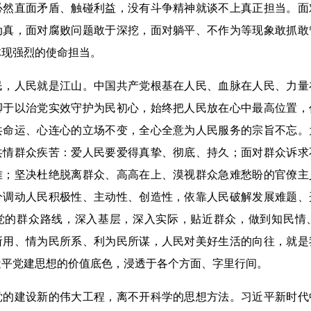
必然直面矛盾、触碰利益，没有斗争精神就谈不上真正担当。面
动真，面对腐败问题敢于深挖，面对躺平、不作为等现象敢抓敢
体现强烈的使命担当。
人民就是江山。中国共产党根基在人民、血脉在人民、力量
脚于以治党实效守护为民初心，始终把人民放在心中最高位置，
共命运、心连心的立场不变，全心全意为人民服务的宗旨不忘。
共情群众疾苦：爱人民要爱得真挚、彻底、持久；面对群众诉求
难；坚决杜绝脱离群众、高高在上、漠视群众急难愁盼的官僚主
分调动人民积极性、主动性、创造性，依靠人民破解发展难题、
党的群众路线，深入基层，深入实际，贴近群众，做到知民情
所用、情为民所系、利为民所谋，人民对美好生活的向往，就是
近平党建思想的价值底色，浸透于各个方面、字里行间。
建设新的伟大工程，离不开科学的思想方法。习近平新时代