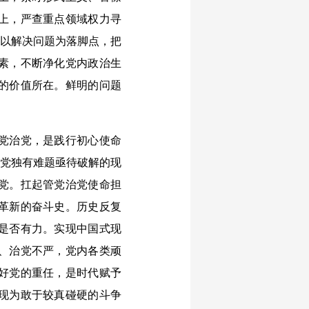
上，严查重点领域权力寻
是以解决问题为落脚点，把
素，不断净化党内政治生
的价值所在。鲜明的问题
党治党，是践行初心使命
大党独有难题亟待破解的现
党。扛起管党治党使命担
革新的奋斗史。历史反复
是否有力。实现中国式现
、治党不严，党内各类顽
好党的重任，是时代赋予
现为敢于较真碰硬的斗争