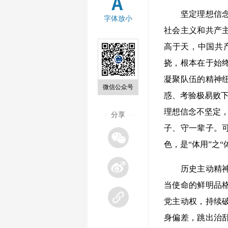
坚定理想信念，
字体放小
社会主义和共产
高于天，中国共
挠，根本在于始
凝聚队伍的精神
微信公众号
惑、考验极易败下
理想信念不坚定，
—
分享
—
子、守一辈子。
色，是“体用”之“
历史主动精神，
当使命的鲜明品
党主动权，持续
身偏差，跳出治