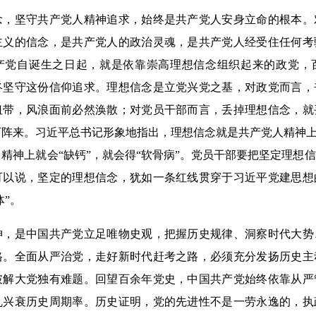
坚守共产党人精神追求，始终是共产党人安身立命的根本。
主义的信念，是共产党人的政治灵魂，是共产党人经受住任何考
产党自诞生之日起，就是依靠崇高理想信念组织起来的政党，
终坚守这份信仰追求。理想信念是立党兴党之基，对政党而言，
纽带，风浪面前必然涣散；对党员干部而言，丢掉理想信念，就
阵来。习近平总书记形象地指出，理想信念就是共产党人精神上
精神上就会“缺钙”，就会得“软骨病”。党员干部要把坚定理想
可以说，坚定的理想信念，犹如一条红线贯穿于习近平党建思想
体”。
是中国共产党立足唯物史观，把握历史规律、洞察时代大势
格。全面从严治党，走好新时代赶考之路，必须充分发扬历史主
破解大党独有难题。回望百余年党史，中国共产党始终依靠从严
乱兴衰历史周期率。历史证明，党的先进性不是一劳永逸的，执