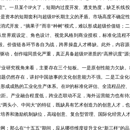
症”。一旦某个IP火了，短期内过度开发、透支热度，缺乏长线
是资本的短期套利与超级IP长期主义的矛盾。市场高度不确定
快消式开发，“摘果子”而非“种树”模式，难以形成超级价值链；
从世界观设定、角色设计、视觉风格到商业授权，标准化流程不
阶段。价值链各环节各自为战，跨界操盘人才稀缺。此外，内容
态驱动，创作端同质化严重，真正具备超级IP潜质的“高辨识度”
研究视角来看，主要存在三个短板。一是原创性能力欠缺。
问题仍然存在，讲好中国故事的文化创意能力不强。二是工业化
形成成熟的工业化生产体系。在IP的标准化评估、全流程品控
差距。产业融合程度低，跨业态联动不足，海外运营能力也有待
“两头小、中间大”的特征，既缺具有艺术创造力的创意人才，
才培养和激励机制缺位，高端创意、复合型管理、国际化经营人
：那么在“十五五”期间，应从哪些维度提升文化“新三样”的品