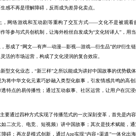
陌生感不再是理解障碍，反而成为差异化卖点。
网络游戏和互动剧等重构了交互方式——文化不是被观看
作等参与式共创机制，让海外粉丝自发成为“文化转译人”，用
形成了“网文—有声—动漫—影视—游戏—衍生品”的IP衍生
上灵活的市场运营，构成了文化浸润的复合效应。
型文化业态，“新三样”之所以能成为讲好中国故事的优势载体
现为将中华文化元素巧妙融入类型化叙事，引发情感共鸣的高创
渗透特点的易传播性；通过互动叙事、社区运营，让用户在沉浸
主要通过四种方式实现了传播范式的一次深刻变革，首先是内容
比如二次元、电竞、短视频）讲中国故事；其次是技术赋能，通
障碍；再次是模式创新，通过App实现“内容+渠道”一体化出海，