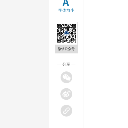
字体放小
微信公众号
—
分享
—