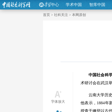
中心
学术中国
智库中国
首页
>
社科关注
>
本网原创
中国社会科
术研讨会在武汉
云南大学历史与
字体放大
他表示，1884
授查干姗登以古代