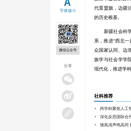
代置盟旗，边疆
字体放小
的历史根基。
新疆社会科学院
系，推进“西北一
众国家认同、边境
微信公众号
族学与社会学学
—
分享
—
现代化，推进学
社科推荐
跨学科聚焦人工
深化反恐国际合
雏凤清声鸣高冈