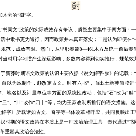
加木旁的“樹”字。
书同文”政策的实际成效存有争议，质疑主要集中于两方面：一
活中隶书更为通行，因而政策并未真正落实；二是认为即便在“
规范，成效有限。然而，从里耶秦简8—461木方及统一前后秦
定对当时用字习惯产生深远影响，多数内容得到切实推行，规范效
新莽时期语文政策的认识主要依据《说文解字·叙》的记载：“
，自以为应制作，颇改定古文。时有六书”，而出土新莽简牍进
、地名以及计量单位等方面的系统性改动，包括“石”改为“斛”、“
写作“亖”、“卌”改作“四十”等，均为王莽改制所推行的语文措施
文解字》所载诸如古文、奇字等书体改革相呼应，共同反映出王
汉时期的语文政策在本质上是一种政治治理工具，秦代通过“书
改革重塑其政治合法性。