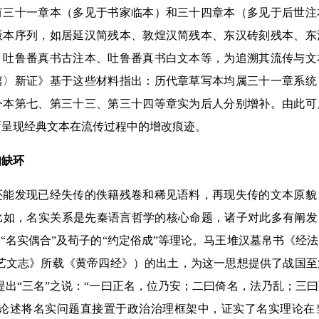
有三十一章本（多见于书家临本）和三十四章本（多见于后世注
版本序列，如居延汉简残本、敦煌汉简残本、东汉砖刻残本、东
、吐鲁番真书古注本、吐鲁番真书白文本等，为追溯其流传与文
篇〉新证》基于这些材料指出：历代章草写本均属三十一章系统
今本第七、第三十三、第三十四等章实为后人分别增补。由此可
晰呈现经典文本在流传过程中的增改痕迹。
缺环
发现已经失传的佚籍残卷和稀见语料，再现失传的文本原貌
比如，名实关系是先秦语言哲学的核心命题，诸子对此多有阐发
的“名实偶合”及荀子的“约定俗成”等理论。马王堆汉墓帛书《经
·艺文志》所载《黄帝四经》）的出土，为这一思想提供了战国
提出“三名”之说：“一曰正名，位乃安；二曰倚名，法乃乱；三
该论述将名实问题直接置于政治治理框架中，证实了名实理论在