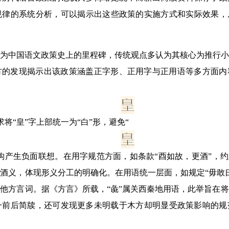
规律的系统分析，可以揭示出这些政策的实施方式和实际效果，
为中国语文政策史上的里程碑，传统观点多认为其核心为推行小
木方的发现揭示出该政策涵盖正字形、正用字与正用语等多方面
将“皇”字上部统一为“白”形，避免“
同构产生负面联想。在用字规范方面，如条款“酉如故，更酒”，约
指酒义，体现形义分工的明确化。在用语统一层面，如规定“毋敢
其他方言词。据《方言》所载，“彘”属关西秦地用语，此举旨在
一前后简牍，还可发现更多未明载于木方却明显受政策影响的规