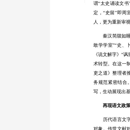
谓“太史诵读文书
定，“史留”即周
人，更为重新审
秦汉简牍如睡虎
敢学学室”“史、
《说文解字》“讽
术转型。在这一
吏之道》整理者
务规范紧密结合
写，生动展现出
再现语文政策
历代语言文字政
对象。传世文献