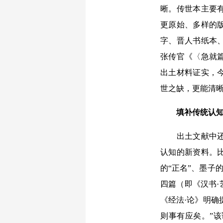
晰。传世本主要
更原始、多样的
字、晋人书纸本
张传官《〈急就
出土材料证实，
世之缺，更能清
填补传统认知
出土文献中还能
认知的新资料。
的“正名”、墨子
四篇（即《汉书
《经法·论》明确
则事有应矣。”