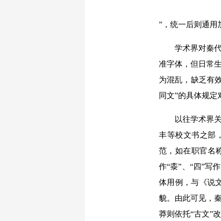
”，统一后则通用
学术界对秦代“
准字体，但日常生
为混乱，缺乏有效
同文”的具体规
以往学术界关于
丰等校文书之部
范，如在职官名称
作“桼”、“四”
体用例，与《说
貌。由此可见，秦
莽则依托“古文”