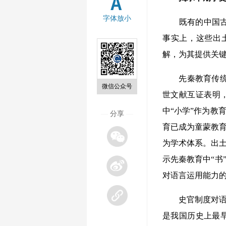
字体放小
既有的中国古代
事实上，这些出
解，为其提供关
先秦教育传统是
微信公众号
世文献互证表明，
中“小学”作为教
—
分享
—
育已成为童蒙教育
为学术体系。出土
示先秦教育中“书
对语言运用能力
史官制度对语言
是我国历史上最早