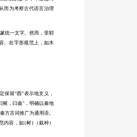
从而为考察古代语言治理
篆统一文字。然而，里耶
内容。在字形规范上，如木
定保留“酉”表示地支义，
曰豬，曰彘”，明确以秦地
将秦方言词推广为通用语。
范内容，如{树}（栽种）