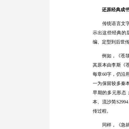
还原经典成书
传统语言文字学
示出这些经典的
编、定型到后世
例如，《苍颉篇
其原本由李斯《
每章60字，仍
一为保留较多秦
早期的多元形态
本、流沙简S29
传过程。
同样，《急就篇