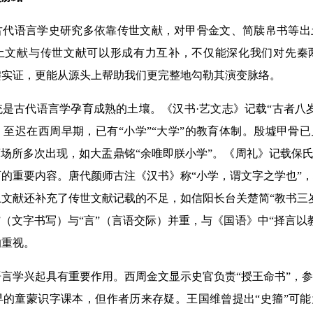
语言学史研究多依靠传世文献，对甲骨金文、简牍帛书等出
土文献与传世文献可以形成有力互补，不仅能深化我们对先秦
键实证，更能从源头上帮助我们更完整地勾勒其演变脉络。
古代语言学孕育成熟的土壤。《汉书·艺文志》记载“古者八岁
至迟在西周早期，已有“小学”“大学”的教育体制。殷墟甲骨已
育场所多次出现，如大盂鼎铭“余唯即朕小学”。《周礼》记载保氏
的重要内容。唐代颜师古注《汉书》称“小学，谓文字之学也”
文献还补充了传世文献记载的不足，如信阳长台关楚简“教书三
”（文字书写）与“言”（言语交际）并重，与《国语》中“择言以
的重视。
学兴起具有重要作用。西周金文显示史官负责“授王命书”，参
的童蒙识字课本，但作者历来存疑。王国维曾提出“史籀”可能