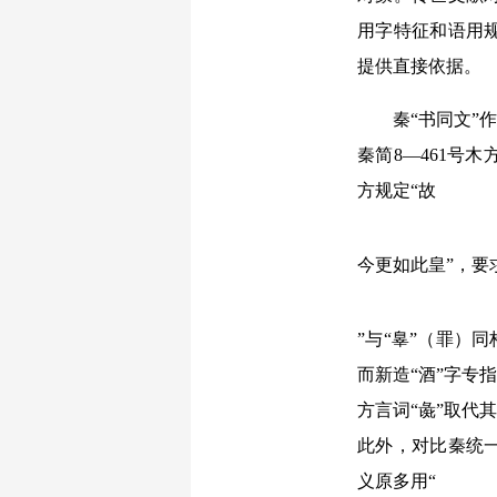
用字特征和语用
提供直接依据。
秦“书同文”作
秦简8—461号
方规定“故
今更如此皇”，要求
”与“辠”（罪）
而新造“酒”字专
方言词“彘”取代
此外，对比秦统
义原多用“