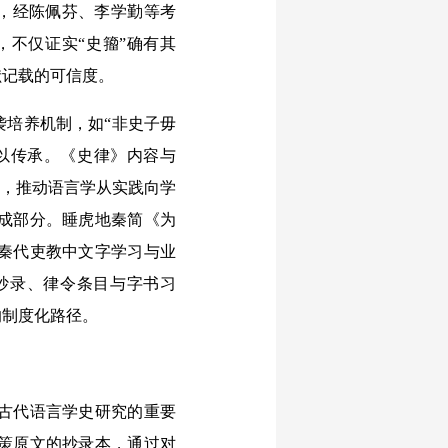
载，经陈佩芬、李学勤等考
，不仅证实“史籀”确有其
献记载的可信度。
培养机制，如“非史子毋
得以传承。《史律》内容与
化，推动语言学从实践向学
成部分。睡虎地秦简《为
秦代吏教中文字学习与业
抄录、律令条目与字书习
的制度化路径。
古代语言学史研究的重要
策原文的抄录本，通过对