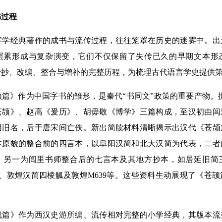
过程
经典著作的成书与流传过程，往往笼罩在历史的迷雾中。出
层累形成与复杂演变，它们不仅保留了失传已久的早期文本形
传抄、改编、整合与增补的完整历程，为梳理古代语言学史提供
》作为中国字书的雏形，是秦代“书同文”政策的重要产物。据
苍颉》、赵高《爰历》、胡毋敬《博学》三篇构成，至汉初由闾
沿用旧名，后于唐宋间亡佚。新出简牍材料清晰揭示出汉代《苍
本原貌的整合前的四言本，以阜阳汉简和北大汉简为代表，二者
；另一为闾里书师整合后的七言本及其地方抄本，如居延旧简
94、敦煌汉简四棱觚及敦煌M639等。这些资料生动展现了《苍
》作为西汉史游所编、流传相对完整的小学经典，其版本流