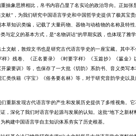
偏重抽象思辨相比，帛书内容凸显了名实论的政治导向。正如张
述文献”，为我们研究中国语言学史和中国哲学史提供了极其宝
期本草知识类编，记载了大量药物、器物与动植物的名称及特性
类与定义的基本方式，是“名物训诂”的早期实践，也体现了雅
文献，敦煌文书也是研究古代语言学史的一座宝藏。其中不
字样》残卷、《正名要录》《时要字样》《玉篇抄》《籯金》
《开蒙要训》等，也保存了一大批《切韵》系韵书、音义类写本
词汇类佚籍《字宝》《俗务要名林》等，对于研究音韵学史以及
。
重新发现古代语言学的产生和发展历史提供了多维视角。它
证，深化了我们对语言学起源与发展的认知。这批“地下之新材
，为构建中国语言学自主知识体系夯实了历史根基。