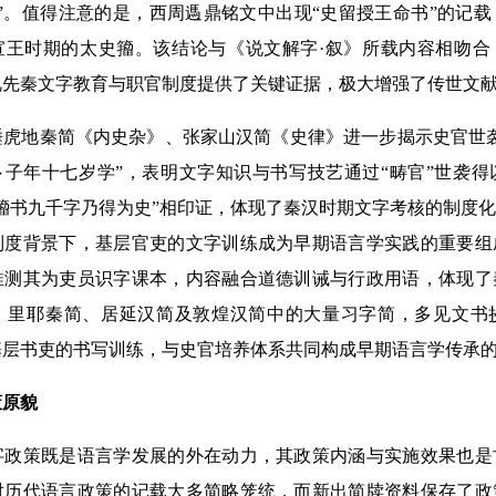
”。值得注意的是，西周遤鼎铭文中出现“史留授王命书”的记
宣王时期的太史籀。该结论与《说文解字·叙》所载内容相吻合
视先秦文字教育与职官制度提供了关键证据，极大增强了传世文
地秦简《内史杂》、张家山汉简《史律》进一步揭示史官世袭
卜子年十七岁学”，表明文字知识与书写技艺通过“畴官”世袭
籀书九千字乃得为史”相印证，体现了秦汉时期文字考核的制度
制度背景下，基层官吏的文字训练成为早期语言学实践的重要组
推测其为吏员识字课本，内容融合道德训诫与行政用语，体现了
。里耶秦简、居延汉简及敦煌汉简中的大量习字简，多见文书
基层书吏的书写训练，与史官培养体系共同构成早期语言学传承
原貌
策既是语言学发展的外在动力，其政策内涵与实施效果也是
对历代语言政策的记载大多简略笼统，而新出简牍资料保存了政