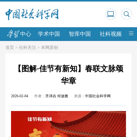
中心
学术中国
智库中国
社科视频
中
首页
>
社科关注
>
本网原创
【图解·佳节有新知】春联文脉颂
华章
2026-02-04
作者：
齐泽垚 何迪雅
来源：
中国社会科学网