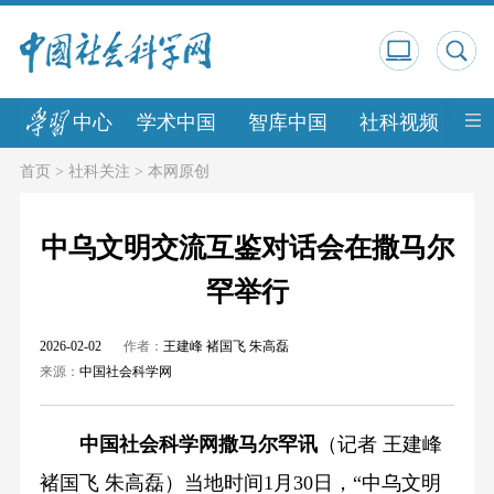
中心
学术中国
智库中国
社科视频
中
首页
>
社科关注
>
本网原创
中乌文明交流互鉴对话会在撒马尔
罕举行
2026-02-02
作者：
王建峰 褚国飞 朱高磊
来源：
中国社会科学网
中国社会科学网撒马尔罕讯
（记者 王建峰
褚国飞 朱高磊）当地时间1月30日，“中乌文明