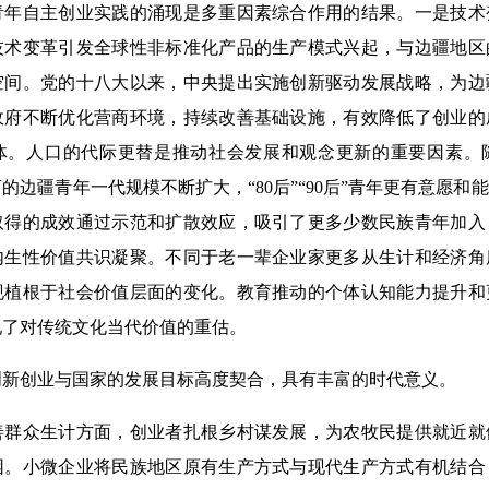
自主创业实践的涌现是多重因素综合作用的结果。一是技术
技术变革引发全球性非标准化产品的生产模式兴起，与边疆地区
空间。党的十八大以来，中央提出实施创新驱动发展战略，为边
政府不断优化营商环境，持续改善基础设施，有效降低了创业的
体。人口的代际更替是推动社会发展和观念更新的重要因素。
的边疆青年一代规模不断扩大，“80后”“90后”青年更有意愿和
取得的成效通过示范和扩散效应，吸引了更多少数民族青年加入
内生性价值共识凝聚。不同于老一辈企业家更多从生计和经济角
现植根于社会价值层面的变化。教育推动的个体认知能力提升和
现了对传统文化当代价值的重估。
创业与国家的发展目标高度契合，具有丰富的时代意义。
众生计方面，创业者扎根乡村谋发展，为农牧民提供就近就
困。小微企业将民族地区原有生产方式与现代生产方式有机结合