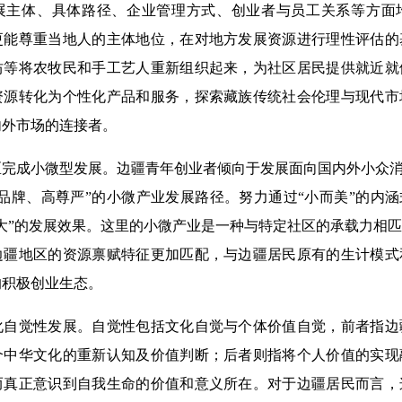
展主体、具体路径、企业管理方式、创业者与员工关系等方面
更能尊重当地人的主体地位，在对地方发展资源进行理性评估的
坊等将农牧民和手工艺人重新组织起来，为社区居民提供就近就
资源转化为个性化产品和服务，探索藏族传统社会伦理与现代市
内外市场的连接者。
成小微型发展。边疆青年创业者倾向于发展面向国内外小众消费
品牌、高尊严”的小微产业发展路径。努力通过“小而美”的内涵
大”的发展效果。这里的小微产业是一种与特定社区的承载力相
边疆地区的资源禀赋特征更加匹配，与边疆居民原有的生计模式
的积极创业生态。
觉性发展。自觉性包括文化自觉与个体价值自觉，前者指边
个中华文化的重新认知及价值判断；后者则指将个人价值的实现
而真正意识到自我生命的价值和意义所在。对于边疆居民而言，