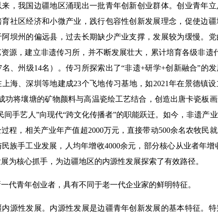
，我国边疆地区涌现出一批青年创新创业群体。创业青年立
培育社区经济和小微产业，践行包容性创新发展理念，促使边疆
于阿坝州的偏远县，过去长期缺少产业支撑，发展较为缓慢。党
资源，建立非遗传习所，并不断发展壮大，累计培育各级非遗代
7名、州级14名）。传习所探索出了“非遗+研学+创新融合”的发
上海、深圳等地建成23个飞地传习基地，如2021年在景德镇
，成功将壤塘的矿物颜料与高温瓷绘工艺结合，创造出唐卡瓷板
民间手艺人”向现代“跨文化传播者”的职能跃迁。如今，非遗产
过程，相关产业年产值超2000万元，直接带动500余名农牧民就
民族手工业发展，人均年增收4000余元，部分核心从业者年增收
发展为核心抓手，为边疆地区的内源性发展探索了有效路径。
代青年创业者，具有不同于老一代企业家的鲜明特征。
源性发展。内源性发展是边疆青年创新发展的基本特征。特