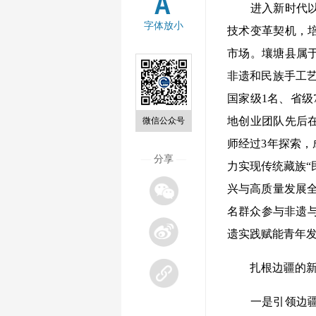
进入新时代以来
字体放小
技术变革契机，
市场。壤塘县属
非遗和民族手工艺
国家级1名、省级
地创业团队先后在
微信公众号
师经过3年探索
—
分享
—
力实现传统藏族“
兴与高质量发展全
名群众参与非遗与
遗实践赋能青年
扎根边疆的新一
一是引领边疆内