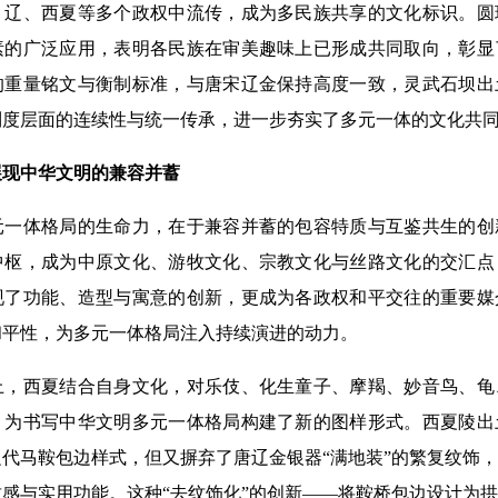
、辽、西夏等多个政权中流传，成为多民族共享的文化标识。圆
素的广泛应用，表明各民族在审美趣味上已形成共同取向，彰显
的重量铭文与衡制标准，与唐宋辽金保持高度一致，灵武石坝出
制度层面的连续性与统一传承，进一步夯实了多元一体的文化共
现中华文明的兼容并蓄
体格局的生命力，在于兼容并蓄的包容特质与互鉴共生的创
中枢，成为中原文化、游牧文化、宗教文化与丝路文化的交汇点
现了功能、造型与寓意的创新，更成为各政权和平交往的重要媒
和平性，为多元一体格局注入持续演进的动力。
西夏结合自身文化，对乐伎、化生童子、摩羯、妙音鸟、龟
，为书写中华文明多元一体格局构建了新的图样形式。西夏陵出
代马鞍包边样式，但又摒弃了唐辽金银器“满地装”的繁复纹饰
感与实用功能。这种“去纹饰化”的创新——将鞍桥包边设计为