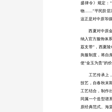
盛律令》规定：
物……”平民阶层
这正是对中原等
西夏对中原金银
纳入官方服饰体系
荔支带”，西夏
舆服制度，将自
使“金玉为贵”的
工艺传承上，西
技艺，自春秋末
工艺结合，制作
同属一个造型谱
原经典范式。海