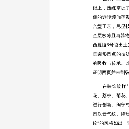
础上，熟练掌握了
侧的迦陵频伽莲
合型工艺，尽显
金层极薄且与器物
西夏陵6号陵出
集圆形凹点的技
的吸收与传承。
证明西夏并未割
在装饰纹样与造
花、荔枝、菊花
进行创新。闽宁
秦汉云气纹、隋唐
纹”的风格如出