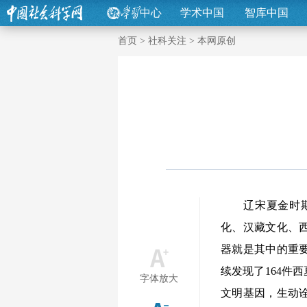
中心
学术中国
智库中国
首页
>
社科关注
>
本网原创
辽宋夏金时期是
化、汉藏文化、
器就是其中的重要
续发现了164件
字体放大
文明基因，生动