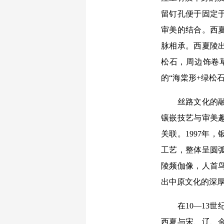
留钉孔便于固定
审美的结合。西
脉相承。西夏陵
松石，周边饰卷
的“海棠形+绿松
丝路文化的融入
镶嵌技艺与审美
关联。1997年
工艺，整体呈圆
陵频伽像，人首
出中原文化的深
在10—13世
西夏与宋、辽、