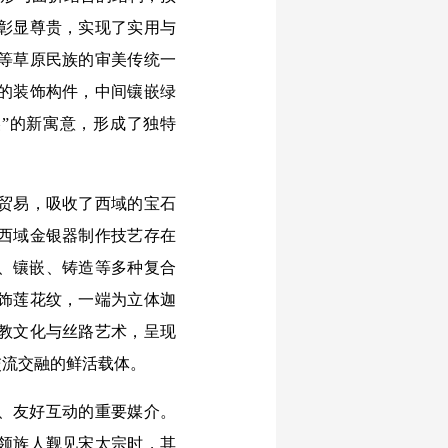
彰显尊贵，实现了实用与
等草原民族的审美传统一
的装饰构件，中间镶嵌绿
”的新寓意，形成了独特
贸易，吸收了西域的宝石
西域金银器制作技艺存在
揲、镶嵌、铸造等多种复合
饰莲花纹，一端为立体迦
教文化与丝路艺术，呈现
交流交融的鲜活载体。
、友好互动的重要媒介。
领族人觐见宋太宗时，其