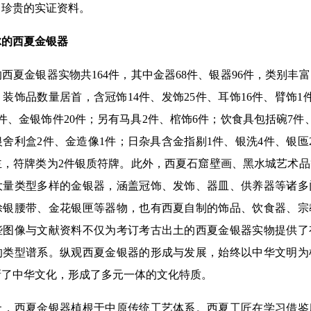
了珍贵的实证资料。
的西夏金银器
金银器实物共164件，其中金器68件、银器96件，类别丰
装饰品数量居首，含冠饰14件、发饰25件、耳饰16件、臂饰1件
件、金银饰件20件；另有马具2件、棺饰6件；饮食具包括碗7件、
舍利盒2件、金造像1件；日杂具含金指剔1件、银洗4件、银匜
主，符牌类为2件银质符牌。此外，西夏石窟壁画、黑水城艺术
大量类型多样的金银器，涵盖冠饰、发饰、器皿、供养器等诸多
涂银腰带、金花银匣等器物，也有西夏自制的饰品、饮食器、宗
些图像与文献资料不仅为考订考古出土的西夏金银器实物提供了
的类型谱系。纵观西夏金银器的形成与发展，始终以中华文明为
新了中华文化，形成了多元一体的文化特质。
西夏金银器植根于中原传统工艺体系。西夏工匠在学习借鉴