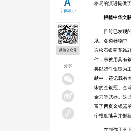
格局的演进提供
字体放小
根植中华文脉
目前已发现的西夏
系。各类器物中，
嵌松石银菊花饰2
微信公众号
件；宗教用具有银
—
分享
—
类以25件银锭为
献中，还记载有
宋的金银冠、金
金刀等武器。这
富了西夏金银器
个维度继承并创
在制作工艺上，