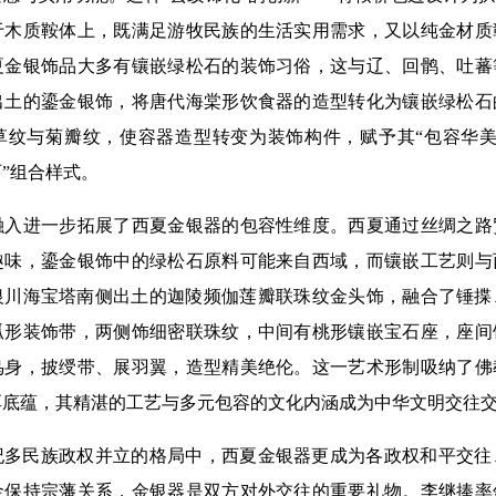
于木质鞍体上，既满足游牧民族的生活实用需求，又以纯金材质
夏金银饰品大多有镶嵌绿松石的装饰习俗，这与辽、回鹘、吐蕃
出土的鎏金银饰，将唐代海棠形饮食器的造型转化为镶嵌绿松石
草纹与菊瓣纹，使容器造型转变为装饰构件，赋予其“包容华美
石”组合样式。
进一步拓展了西夏金银器的包容性维度。西夏通过丝绸之路
趣味，鎏金银饰中的绿松石原料可能来自西域，而镶嵌工艺则与
，银川海宝塔南侧出土的迦陵频伽莲瓣联珠纹金头饰，融合了锤
弧形装饰带，两侧饰细密联珠纹，中间有桃形镶嵌宝石座，座间
鸟身，披绶带、展羽翼，造型精美绝伦。这一艺术形制吸纳了佛
厚底蕴，其精湛的工艺与多元包容的文化内涵成为中华文明交往
纪多民族政权并立的格局中，西夏金银器更成为各政权和平交往
金保持宗藩关系，金银器是双方对外交往的重要礼物。李继捧率