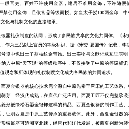
“一般官吏、百姓不许使用金器，建房不准用金饰，不许随便
严禁使用金饰，且依官品等级而授。如皇太子授100两金印，中
级文化与礼制文化的直接继承。
器礼仪制度的认同，形成了多民族共享的文化共同体。《宋史
，作为三品以上官员的等级标识。据《宋史·夏国传》记载，李
陵6号陵中也出土了荔枝纹金带饰。出土实物与文献记载互证表
身纳入中原“天下观”的等级秩序中，不仅接受了中原的等级标
价值观念和所体现的礼仪制度文化成为各民族的共同追求。
夏金银器的核心技术完全源自中原先秦至唐宋的工艺体系。
期萌芽，经汉代成熟，在唐代广泛应用。西夏工匠不仅完整承袭
出菱形嵌绿松石鎏金银饰这样的精品。西夏金银簪的制作工艺、
系，证明西夏是中原工艺传承的重要载体。此外，西夏金银器的
棠形镶嵌座可追溯至北魏，经唐代和辽代发展，被西夏创新为装