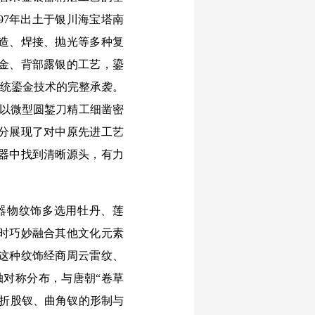
97年出土于银川海宝塔南
造、焊接、抛光等多种复
鎏金、背部露银的工艺，鎏
传统鎏金技术的完整承袭。
种以微型圆錾刀精工细凿密
分展现了对中原先进工艺
器中找到清晰源头，有力
器物纹饰多选用牡丹、莲
时巧妙融合其他文化元素
这种纹饰经商周云雷纹、
轴对称分布，与唐朝“卷草
夏折股钗、曲角钗的形制与