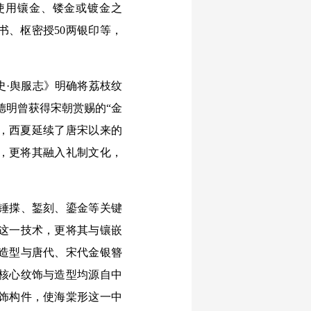
使用镶金、镂金或镀金之
书、枢密授50两银印等，
·舆服志》明确将荔枝纹
德明曾获得宋朝赏赐的“金
明，西夏延续了唐宋以来的
识，更将其融入礼制文化，
锤揲、錾刻、鎏金等关键
这一技术，更将其与镶嵌
造型与唐代、宋代金银簪
核心纹饰与造型均源自中
饰构件，使海棠形这一中