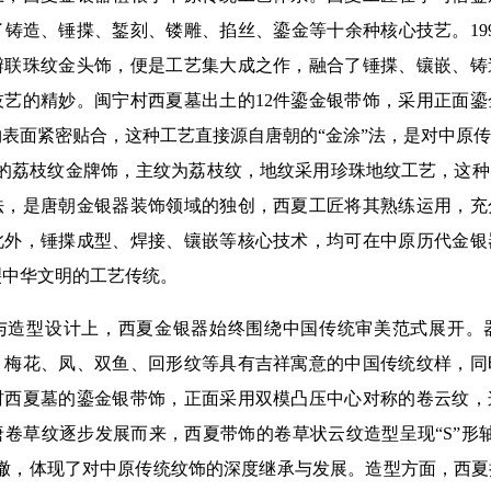
铸造、锤揲、錾刻、镂雕、掐丝、鎏金等十余种核心技艺。19
瓣联珠纹金头饰，便是工艺集大成之作，融合了锤揲、镶嵌、铸
技艺的精妙。闽宁村西夏墓出土的12件鎏金银带饰，采用正面
表面紧密贴合，这种工艺直接源自唐朝的“金涂”法，是对中原
土的荔枝纹金牌饰，主纹为荔枝纹，地纹采用珍珠地纹工艺，这
法，是唐朝金银器装饰领域的独创，西夏工匠将其熟练运用，充
此外，锤揲成型、焊接、镶嵌等核心技术，均可在中原历代金银
裂中华文明的工艺传统。
型设计上，西夏金银器始终围绕中国传统审美范式展开。
、梅花、凤、双鱼、回形纹等具有吉祥寓意的中国传统纹样，同
村西夏墓的鎏金银带饰，正面采用双模凸压中心对称的卷云纹，
卷草纹逐步发展而来，西夏带饰的卷草状云纹造型呈现“S”形
一辙，体现了对中原传统纹饰的深度继承与发展。造型方面，西