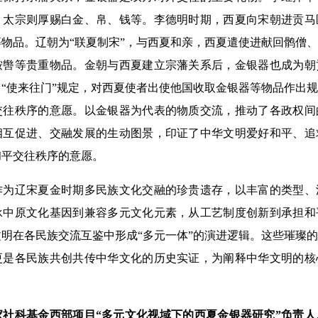
，太宗则厚赐白金、帛、钱等。李德明时期，西夏向宋朝进贡马
物品。辽朝为“联夏制宋”，与西夏和亲，西夏遣使进献回鹘僧
鞍辔等贵重物品。金朝与西夏建立宗藩关系后，金银器也成为朝
“使来往门”规定，对西夏使者出使他国收取金银器等物品作出
交往秩序的意愿。以金银器为代表的物质交流，推动了各政权间
相互促进、交融发展的生动图景，印证了中华文明爱好和平、追
和平交往秩序的意愿。
辽宋夏金时期多民族文化交融的珍贵遗存，以丰富的类型、
承中原文化基因到兼容多元文化元素，从工艺制度创新到承担和
明在各民族交流互鉴中形成“多元一体”的演进逻辑。这些璀璨
更是各民族共创共传中华文化的历史实证，为阐释中华文明的核
。
社科基金西部项目“多元文化视域下的西夏金银器研究”负责人