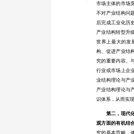
市场主体的市场
不对产业结构问
后完成工业化历
产业结构转型升
世界上最大的发
构、促进产业结
究的重要内容。
行业或市场上企
业结构理论与产
产业结构理论与
识体系，从而实
第二，现代化产
观方面的有机结
究的基本范畴，