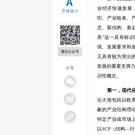
业经济快速发展
字体放小
织、产业链条、
态、新结构、新
系”这一具有标
境、发展要求和
微信公众号
又具有较为突出
发展的重要支撑力
—
分享
—
识性概念。
第一，现代化产
论大致包括以欧
象的产业结构理
特定产业或市场
以SCP（结构—