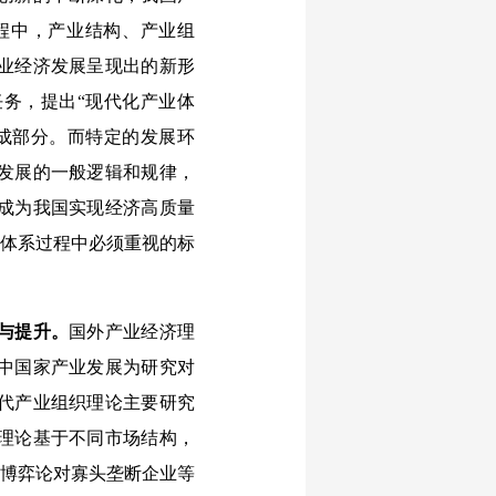
程中，产业结构、产业组
业经济发展呈现出的新形
务，提出“现代化产业体
成部分。而特定的发展环
发展的一般逻辑和规律，
成为我国实现经济高质量
识体系过程中必须重视的标
与提升。
国外产业经济理
中国家产业发展为研究对
代产业组织理论主要研究
理论基于不同市场结构，
用博弈论对寡头垄断企业等