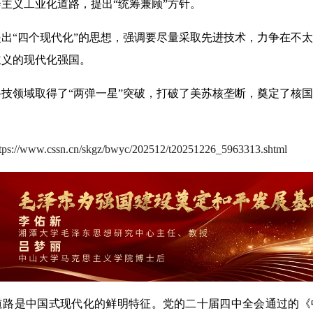
主义工业化道路，提出“统筹兼顾”方针。
提出“四个现代化”的思想，强调要尽量采取先进技术，力争在不
主义的现代化强国。
科技领域取得了“两弹一星”突破，打破了美苏核垄断，奠定了核
ttps://www.cssn.cn/skgz/bwyc/202512/t20251226_5963313.shtml
道路是中国式现代化的鲜明特征。党的二十届四中全会通过的《