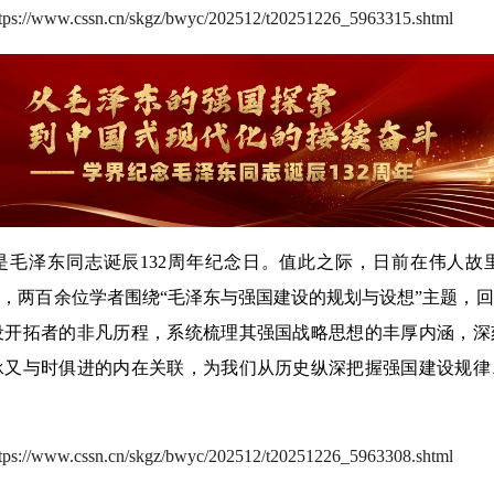
ttps://www.cssn.cn/skgz/bwyc/202512/t20251226_5963315.shtml
日，是毛泽东同志诞辰132周年纪念日。值此之际，日前在伟人
上，两百余位学者围绕“毛泽东与强国建设的规划与设想”主题，
设开拓者的非凡历程，系统梳理其强国战略思想的丰厚内涵，深
承又与时俱进的内在关联，为我们从历史纵深把握强国建设规律
ttps://www.cssn.cn/skgz/bwyc/202512/t20251226_5963308.shtml