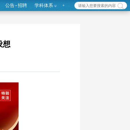
公告
招聘
学科体系
+
设想