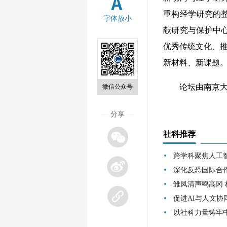
重构经学研究的
字体放小
献研究与保护中
优秀传统文化、推
新材料、新课题
论坛由南京大
微信公众号
—
分享
—
社科推荐
跨学科聚焦人工
深化反恐国际合
雏凤清声鸣高冈
促进AI与人文协
以社科力量铸牢