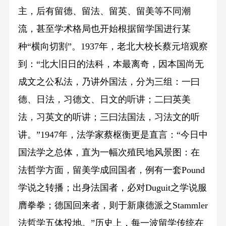
主，后有留德、留法、留英、留美等不同潮
流，甚至学术格局也开始根据留学国进行某
种“横向切割”。1937年，老北大校长蔡元培观察
到：“北大旧日的法科，本最离奇，因本国尚无
成文之公私法，乃讲外国法，分为三组：一曰
德、日法，习德文、日文的听讲；二曰英美
法，习英文的听讲；三曰法国法，习法文的听
讲。”1947年，法学家蔡枢衡更是直言：“今日中
国法学之总体，直为一幅次殖民地风景图：在
法哲学方面，留美学成回国者，例有一套Pound
学说之转播；出身法国者，必对Duguit之学说服
膺拳拳；德国回来者，则于新康德派之Stammler
法哲学五体投地。”历史上，每一波留学传统在