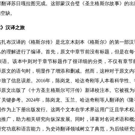
深翻译苏日嘎拉图完成。这部蒙汉合璧《圣主格斯尔故事》的出
的空缺。
尔》汉译之旅
杰扎布汉译的《格斯尔传》是北京木刻本《格斯尔》的第一部汉
己的理解进行了编译。首先，原文中章节前没有标题，但是在每
束语。该本中则对于章节标题作了很详细的分类，不仅有章节
译原文的语句时，明显作了增添和删减。然而，这种对于原文内
致了信息误差。2016年，陈岗龙、哈达奇刚等人本着科学性
译原文出版了《十方圣主格斯尔可汗传》新译校注本。它被视为
关键参考。2024年，陈岗龙、玉兰、哈达奇刚等人翻译的《
同作为上下册出版发行。这两个文本在学术界运用广泛且学术权
的推广，助力相关研究向纵深发展。同时，译著对名词术语和概
研究功底和语言能力，为史诗翻译领域树立了典范，为后续研究