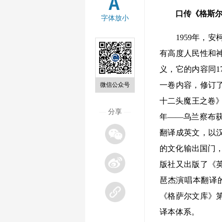
口传《格斯
字体放小
1959年，安
有高度人民性和
义，它的内容同1
一卷内容，修订了
微信公众号
十二头魔王之卷》
—
分享
—
年——乌兰察布获
翻译成英文，以
的文化输出国门，
版社又出版了《
琶杰演唱本翻译的
《格萨尔文库》
译本体系。