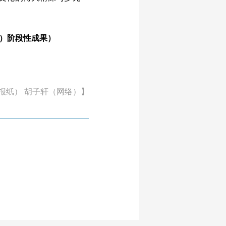
。
8）阶段性成果）
报纸） 胡子轩（网络）】