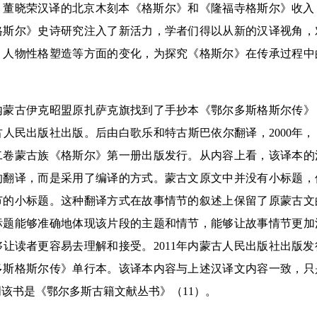
花、董晓荣汉译的北京木刻本《格斯尔》和《隆福寺格斯尔》收入
格斯尔》史诗研究注入了新活力，学者们得以从新的汉译视角，
、人物性格塑造等方面的变化，为探究《格斯尔》在传承过程中
蒙古伊克昭盟原扎萨克旗找到了手抄本《鄂尔多斯格斯尔传》，
人民出版社出版。后由白歌乐和特古斯巴依尔翻译，2000年
二卷蒙古族《格斯尔》第一册出版发行。从内容上看，该译本的
的翻译，而是采用了编译的方式。蒙古文原文中并没有小标题，
节的小标题。这种翻译方式在故事情节的叙述上保留了原蒙古文
标题能够准确地体现该片段的主题和情节，能够让故事情节更加
让读者更容易去理解和接受。2011年内蒙古人民出版社出版
多斯格斯尔传》单行本。该译本内容与上述汉译文内容一致，只
该书是《鄂尔多斯古籍文献丛书》（11）。