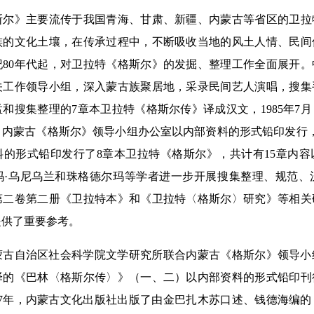
》主要流传于我国青海、甘肃、新疆、内蒙古等省区的卫拉
族的文化土壤，在传承过程中，不断吸收当地的风土人情、民间
纪80年代起，对卫拉特《格斯尔》的发掘、整理工作全面展开
关工作领导小组，深入蒙古族聚居地，采录民间艺人演唱，搜集
和搜集整理的7章本卫拉特《格斯尔传》译成汉文，1985年7
内蒙古《格斯尔》领导小组办公室以内部资料的形式铅印发行，1
料的形式铅印发行了8章本卫拉特《格斯尔》，共计有15章内
，玛·乌尼乌兰和珠格德尔玛等学者进一步开展搜集整理、规范
第二卷第二册《卫拉特本》和《卫拉特〈格斯尔〉研究》等相关
提供了重要参考。
蒙古自治区社会科学院文学研究所联合内蒙古《格斯尔》领导小
译的《巴林〈格斯尔传〉》（一、二）以内部资料的形式铅印刊
17年，内蒙古文化出版社出版了由金巴扎木苏口述、钱德海编