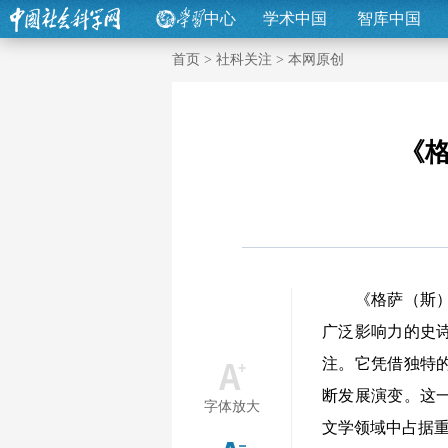
中心
学术中国
智库中国
首页
>
社科关注
>
本网原创
《
《格萨（斯）尔
广泛影响力的史
注。它凭借独特
断发展演变。这
字体放大
文学领域中占据