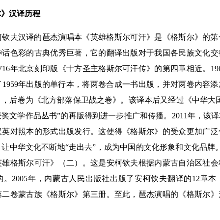
尔》汉译历程
柯钦夫汉译的琶杰演唱本《英雄格斯尔可汗》是《格斯尔》的第
神话色彩的古典优秀巨著，它的翻译出版对于我国各民族文化交
716年北京刻印版《十方圣主格斯尔可汗传》的第四章相近。19
1959年出版的单行本，将两卷合成一书出版，并对两卷内容
，后卷为《北方部落保卫战之卷》。该译本后又经过《中华大国
奖文学作品丛书”的再版得到进一步推广和传播。2011年，该
汉英对照本的形式出版发行。这使得《格斯尔》的受众更加广泛
让中华文化不断地“走出去”，成为中国的文化形象和文化品牌。1
英雄格斯尔可汗》（二）。这是安柯钦夫根据内蒙古自治区社会
。2005年，内蒙古人民出版社出版了安柯钦夫翻译的12章
第二卷蒙古族《格斯尔》第三册。至此，琶杰演唱的《格斯尔》