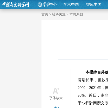
中心
学术中国
智库中国
首页
>
社科关注
>
本网原创
本报综合外
济增长率，但效
2009—2021
30%。近日，南非
字体放大
于“对话”网撰