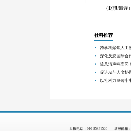
（赵琪/编译
社科推荐
跨学科聚焦人工
深化反恐国际合
雏凤清声鸣高冈
促进AI与人文协
以社科力量铸牢
举报电话：010-85341520
举报邮箱：zgs