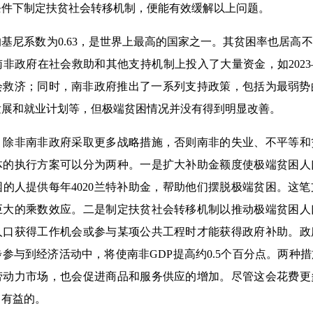
条件下制定扶贫社会转移机制，便能有效缓解以上问题。
尼系数为0.63，是世界上最高的国家之一。其贫困率也居高
非政府在社会救助和其他支持机制上投入了大量资金，如2023—
社会救济；同时，南非政府推出了一系列支持政策，包括为最弱
发展和就业计划等，但极端贫困情况并没有得到明显改善。
非南非政府采取更多战略措施，否则南非的失业、不平等和
体的执行方案可以分为两种。一是扩大补助金额度使极端贫困人
的人提供每年4020兰特补助金，帮助他们摆脱极端贫困。这
巨大的乘数效应。二是制定扶贫社会转移机制以推动极端贫困人
人口获得工作机会或参与某项公共工程时才能获得政府补助。政
参与到经济活动中，将使南非GDP提高约0.5个百分点。两种
劳动力市场，也会促进商品和服务供应的增加。尽管这会花费更
常有益的。