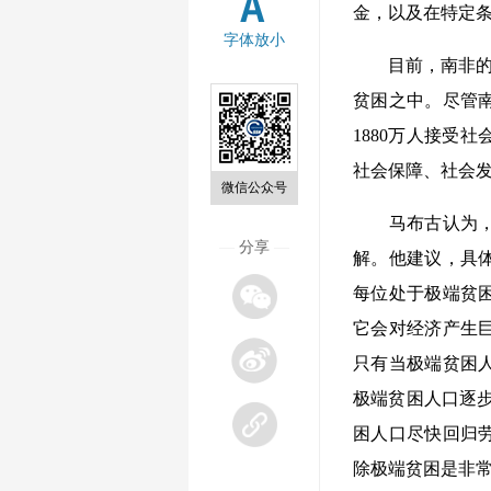
金，以及在特定
字体放小
目前，南非的基
贫困之中。尽管南
1880万人接受
社会保障、社会
微信公众号
马布古认为，除
—
分享
—
解。他建议，具
每位处于极端贫困
它会对经济产生
只有当极端贫困
极端贫困人口逐步
困人口尽快回归
除极端贫困是非