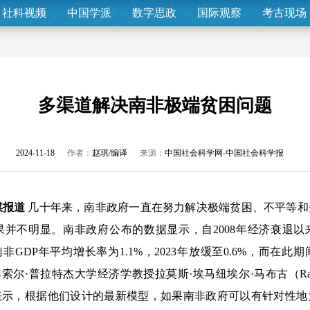
社科视频
中国学派
数字思政
国际观察
考古现场
多渠道解决南非极端贫困问题
2024-11-18
作者：
赵琪/编译
来源：
中国社会科学网-中国社会科学报
媒报道
几十年来，南非政府一直在努力解决极端贫困、不平等和
果并不明显。南非政府公布的数据显示，自2008年经济衰退
年，南非GDP年平均增长率为1.1%，2023年放缓至0.6%，而
索尔·普拉特杰大学经济学教授拉莫斯·埃马纽埃尔·马布古（Ramos Em
文表示，根据他们设计的最新模型，如果南非政府可以有针对性