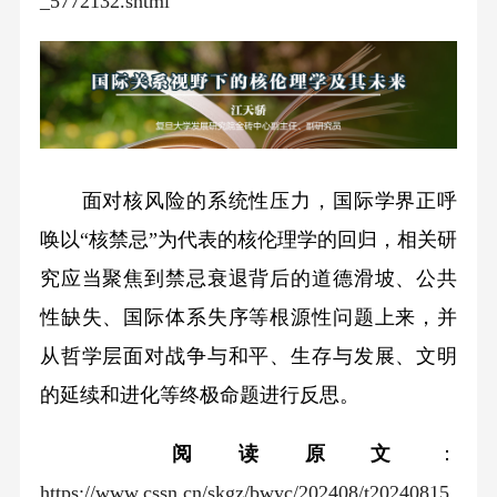
_5772132.shtml
面对核风险的系统性压力，国际学界正呼
唤以“核禁忌”为代表的核伦理学的回归，相关研
究应当聚焦到禁忌衰退背后的道德滑坡、公共
性缺失、国际体系失序等根源性问题上来，并
从哲学层面对战争与和平、生存与发展、文明
的延续和进化等终极命题进行反思。
阅读原文
：
https://www.cssn.cn/skgz/bwyc/202408/t20240815