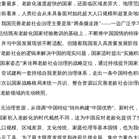
数量最多、老龄化速度超快的国家，还面临区域差异大、地理范
目前看来，人类社会从未具备面对如此超大人口规模和超复杂地
我国完善老龄社会治理主要是靠“两条腿走路”——一边广泛学
在总结既有老龄化国家经验教训的基础上，不断将中国国情的特
，并与中国发展现状不断适配。但随着我国渐入高质量发展阶段
对老龄社会的逻辑来解决中国的现实问题，国家适时提出“实施
的“国家姿态”来诠释老龄社会治理的战略定位，通过持续提升国
，尝试建构一套持续自我更新的治理体系，走出一条中国特色积
首次以国家战略格局来统一共识、整合资源以完善老龄社会治理
在老龄领域的生动映照。
治理资源，从强调“中国特征”转向构建“中国优势”。新时代
国家初入老龄化的时代截然不同，这为中国应对老龄化提供了
人口规模、区域差异、文化传统、家庭伦理等基本国情，也为我
多元工具。为了最大限度发挥党和政府总揽全局、集中力量办大