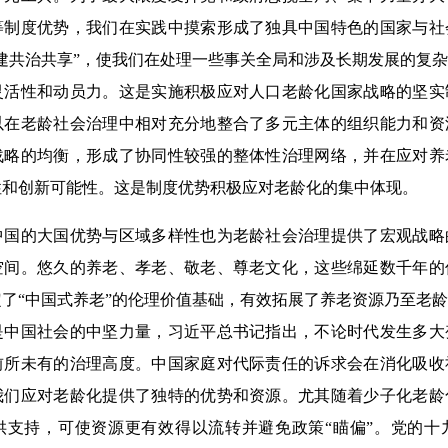
等制度优势，我们在实践中摸索形成了独具中国特色的国家与社
建共治共享”，使我们在处理一些事关全局和涉及长期发展的复
灵活性和动员力。这是实施积极应对人口老龄化国家战略的坚实
以在老龄社会治理中相对充分地整合了多元主体的组织能力和资
战略的均衡，形成了协同性较强的整体性治理网络，并在应对养
性和创新可能性。这是制度优势积极应对老龄化的集中体现。
的大国优势与区域多样性也为老龄社会治理提供了宏观战略
空间。悠久的养老、孝老、敬老、尊老文化，这些绵延数千年的
了“中国式养老”的伦理价值基础，有效拓展了养老资源乃至老
是中国社会的中坚力量，习近平总书记指出，不论时代发生多大
前所未有的治理高度。中国家庭对代际责任的诉求会在消化吸收
我们应对老龄化提供了独特的优势和资源。尤其随着少子化老龄
供支持，可使资源更有效得以流转并避免政策“瞄偏”。党的十