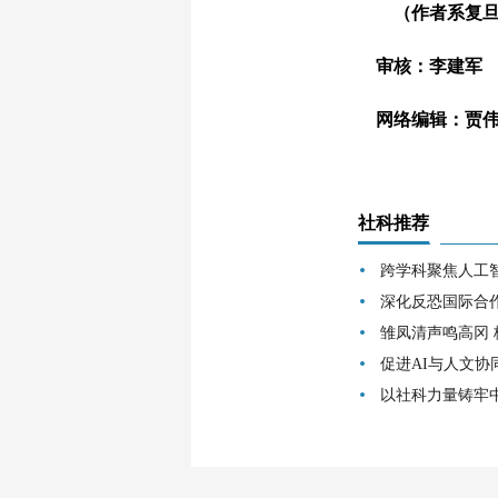
（作者系复旦大
审核：李建军
网络编辑：贾
社科推荐
跨学科聚焦人工
深化反恐国际合
雏凤清声鸣高冈
促进AI与人文协
以社科力量铸牢