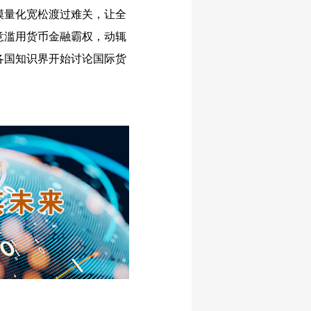
模量化宽松渡过难关，让全
意滥用货币金融霸权，动辄
各国知识界开始讨论国际货