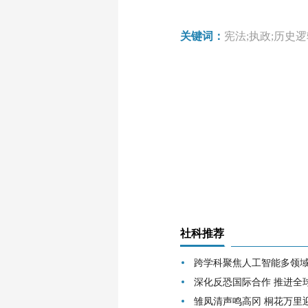
关键词：
宪法;执政;历史逻
社科推荐
跨学科聚焦人工智能多领
深化反恐国际合作 推进全
雏凤清声鸣高冈 桐花万里