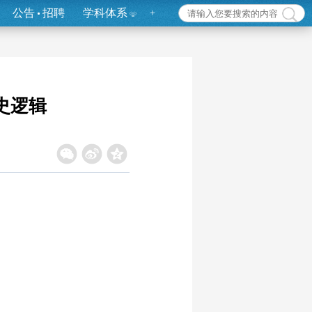
公告
招聘
学科体系
+
史逻辑