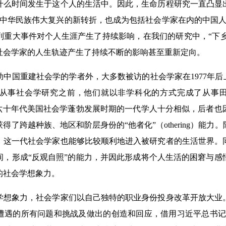
什么时间发生于这个人的生活中。因此，生命历程研究一直凸显
为中华民族伟大复兴的新转折，也成为包括社会学家在内的中国人
重大事件对个人生涯产生了持续影响，在我们的研究中，“下乡”
社会学家的人生轨迹产生了持续不断的影响甚至重新定向。
国重建社会学的学者外，大多数被访的社会学家在1977年后上
从事社会学研究之前，他们就以非学科化的方式完成了从事田
五六十年代美国社会学蓬勃发展时期的一代学人十分相似，后者也因
得了跨越种族、地区和阶层身份的“他者化”（othering）能
，这一代社会学家也能够比较顺利地进入被研究者的生活世界。
间，形成“反观自照”的能力，并因此形成将个人生活的困窘与感
的社会学想象力。
象力，社会学家们以自己独特的职业身份投身改革开放大业。
遭遇的所有问题和挑战及做出的创造和回应，借用习近平总书记