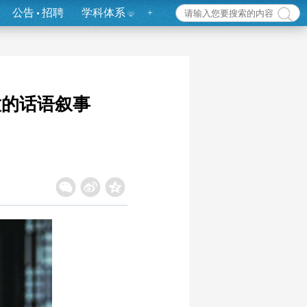
公告
招聘
学科体系
+
放的话语叙事