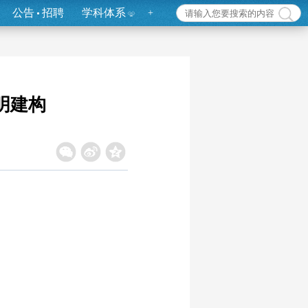
公告
招聘
学科体系
+
明建构