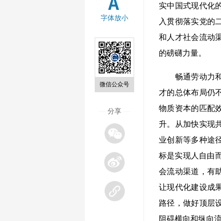
实中国式现代化
字体放小
入贯彻落实党的
和人才社会流动
的磅礴力量。
畅通劳动力和人
微信公众号
才的总体布局仍
物质资本的匹配
—
分享
—
升。从加快实现
业创新等多种途
标是实现人自由而
会流动渠道，有
让现代化建设成
路径，做好顶层
阻碍横向和纵向