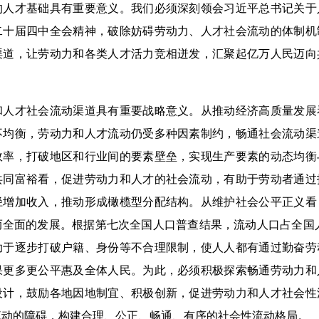
的人才基础具有重要意义。我们必须深刻领会习近平总书记关于
二十届四中全会精神，破除妨碍劳动力、人才社会流动的体制机
渠道，让劳动力和各类人才活力竞相迸发，汇聚起亿万人民迈向
才社会流动渠道具有重要战略意义。从推动经济高质量发展
不均衡，劳动力和人才流动仍受多种因素制约，畅通社会流动渠
效率，打破地区和行业间的要素壁垒，实现生产要素的动态均衡
共同富裕看，促进劳动力和人才的社会流动，有助于劳动者通过
径增加收入，推动形成橄榄型分配结构。从维护社会公平正义看
全面的发展。根据第七次全国人口普查结果，流动人口占全国人
助于逐步打破户籍、身份等不合理限制，使人人都有通过勤奋劳
果更多更公平惠及全体人民。为此，必须积极探索畅通劳动力和
设计，鼓励各地因地制宜、积极创新，促进劳动力和人才社会性
流动的障碍，构建合理、公正、畅通、有序的社会性流动格局。