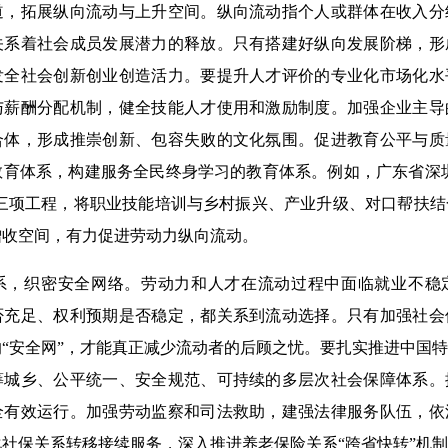
拓展纵向流动与上升空间。纵向流动指个人或群体在收入分
关系着社会成员发展潜力的释放。只有搭建好纵向发展阶梯，形
发全社会创新创业创造活力。要提升人才评价的专业化市场化水
与薪酬分配机制，健全技能人才使用和激励制度。加强企业主导
合体，形成推崇创新、包容失败的文化氛围。促进教育公平与质
育体系，构建服务全民终身学习的教育体系。例如，广东省深圳
”三项工程，将职业技能培训与乡村振兴、产业升级、对口帮扶
增收空间，有力促进劳动力纵向流动。
织密安全网络。劳动力和人才在流动过程中面临就业不稳
否充足、权利预期是否稳定，都关系到流动选择。只有加强社会
“安全网”，才能真正减少流动者的后顾之忧。要扎实推进中国
筹城乡、公平统一、安全规范、可持续的多层次社会保障体系。
全有效运行。加强劳动监察和司法救助，建强法律服务队伍，依
社保关系转移接续服务，深入推进养老保险关系“跨省快转”机